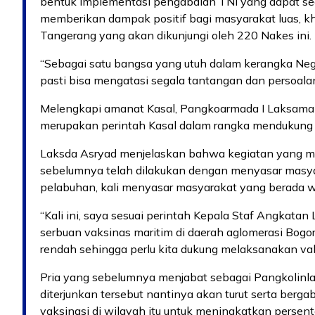
bentuk implementasi pengabdian TNI yang dapat se
memberikan dampak positif bagi masyarakat luas, k
Tangerang yang akan dikunjungi oleh 220 Nakes ini.
“Sebagai satu bangsa yang utuh dalam kerangka Nega
pasti bisa mengatasi segala tantangan dan persoalan
Melengkapi amanat Kasal, Pangkoarmada I Laksama
merupakan perintah Kasal dalam rangka mendukung 
Laksda Asryad menjelaskan bahwa kegiatan yang mas
sebelumnya telah dilakukan dengan menyasar masyar
pelabuhan, kali menyasar masyarakat yang berada wi
“Kali ini, saya sesuai perintah Kepala Staf Angkat
serbuan vaksinas maritim di daerah aglomerasi Bogo
rendah sehingga perlu kita dukung melaksanakan vaks
Pria yang sebelumnya menjabat sebagai Pangkolinl
diterjunkan tersebut nantinya akan turut serta berga
vaksinasi di wilayah itu untuk meningkatkan persen