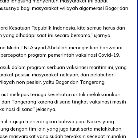
cara langsung menyentuh masyarakat ini dapat
hususnya bagi masyarakat wilayah algomerasi Bogor dan
ra Kesatuan Republik Indonesia, kita semua harus dan
 yang dihadapi saat ini secara bersama,” ujarnya.
na Muda TNI Asryad Abdullah menegaskan bahwa ini
percepatan program pemerintah vaksinasi Covid-19.
uk dalam program serbuan vaksinasi maritim ini, yang
akat pesisir, masyarakat nelayan, dan pelabuhan-
layah non pesisir, yaitu Bogor dan Tangerang.
an Laut melepas tenaga kesehatan untuk melaksanakan
r dan Tangerang karena di sana tingkat vaksinasi masih
inasi di sana,” jelasnya.
amil ini juga menerangkan bahwa para Nakes yang
bung dengan tim lain yang juga turut serta melakkukan
tase masyarakat yang sudah tervaksin secepat mungkin.