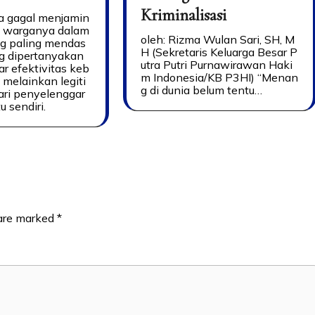
Kriminalisasi
a gagal menjamin
 warganya dalam
oleh: Rizma Wulan Sari, SH, M
ng paling mendas
H (Sekretaris Keluarga Besar P
g dipertanyakan
utra Putri Purnawirawan Haki
r efektivitas keb
m Indonesia/KB P3HI) “Menan
, melainkan legiti
g di dunia belum tentu…
ari penyelenggar
u sendiri.
 are marked
*