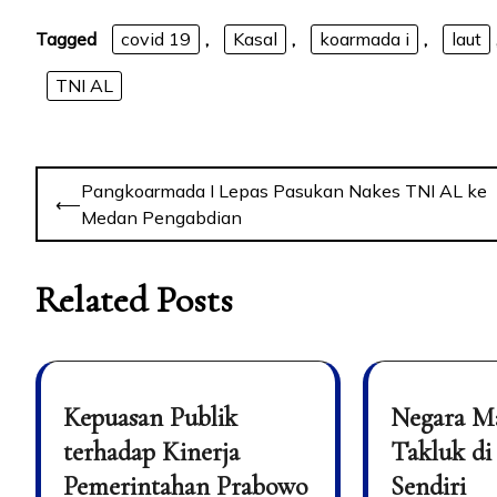
Tagged
covid 19
,
Kasal
,
koarmada i
,
laut
TNI AL
Pangkoarmada I Lepas Pasukan Nakes TNI AL ke
⟵
Medan Pengabdian
Related Posts
Kepuasan Publik
Negara M
terhadap Kinerja
Takluk di
Pemerintahan Prabowo
Sendiri