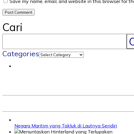
Save my name, email, and website in this browser for t
Cari
C
Categories
Negara Maritim yang Takluk di Lautnya Sendiri