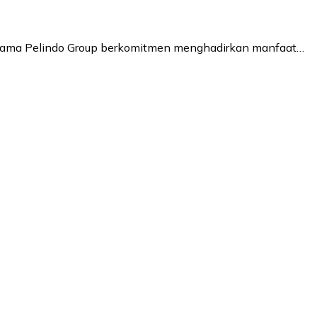
bersama Pelindo Group berkomitmen menghadirkan manfaat…