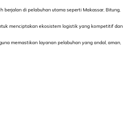
lah berjalan di pelabuhan utama seperti Makassar, Bitung,
ntuk menciptakan ekosistem logistik yang kompetitif dan
 guna memastikan layanan pelabuhan yang andal, aman,