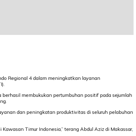
indo Regional 4 dalam meningkatkan layanan
).
ya berhasil membukukan pertumbuhan positif pada sejumlah
ng.
layanan dan peningkatan produktivitas di seluruh pelabuhan
 di Kawasan Timur Indonesia,” terang Abdul Aziz di Makassar,