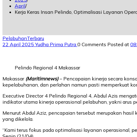
April
Kerja Keras Insan Pelindo, Optimalisasi Layanan Operasi
Pelabuhan
Terbaru
22 April 2025
Yudha Prima Putra
0 Comments
Posted at
08
Pelindo Regional 4 Makassar
Makassar
(Maritimnews)
– Pencapaian kinerja secara kons
kepelabuhanan, dan perlahan namun pasti memperkuat konek
Executive Director 4 Pelindo Regional 4, Abdul Azis meng
indikator utama kinerja operasional pelabuhan, yakni arus p
Menurut Abdul Aziz, pencapaian tersebut merupakan hasil k
yang dikelola.
“Kami terus fokus pada optimalisasi layanan operasional, pe
Senin (21/04).