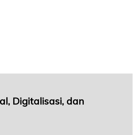
, Digitalisasi, dan