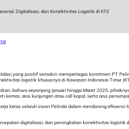
onal, Digitalisasi, dan Konektivitas Logistik di KTI
:58
olidasi yang positif semakin mempertegas komitmen PT Pel
tivitas logistik khususnya di Kawasan Indonesia Timur (KTI
atakan, bahwa sepanjang Januari hingga Maret 2025, pihakn
eti kemas, arus kunjungan atau call kapal, serta arus penumpa
erja keras seluruh insan Pelindo dalam mendorong efisiensi 
rcepatan digitalisasi, dan peningkatan konektivitas logistik