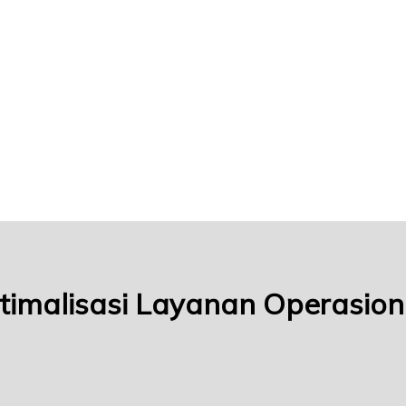
timalisasi Layanan Operasional