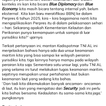
konteks ini kan kita bicara
Blue Diplomacy
dan
Blue
Economy
,
kita masih bicara tentang internal yah, belum
eksternal . Kita kan baru meratifikasi BBNJ ke dalam
Perpres 6 tahun 2025, kira – kira bagaimana nanti kita
mengaplikasikan Perpres itu di dalam pelaksanaan sehari
– hari. Sekarang apakah Kementerian Kelautan dan
Perikanan punya kemampuan untuk sampai di luar
yurisdiksi kita?” ujarnya.
Terkait pertanyaan ini, mantan Kadispotmar TNI AL ini
menjelaskan bahwa hanya ada dua unsur keamanan
maritim kita yang bisa sampai ke wilayah perairan
yurisdiksi kita, tiga lainnya hanya mampu pada wilayah
perairan kita saja. Sementara satu unsur lagi, yaitu TNI AL
yang selama ini turut melakukan tugas keamanan maritim,
sejatinya merupakan unsur pertahanan laut bukan
keamanan laut yang sedang kita bahas.
“Dan tadi kita dikemukakan banyak ancaman- ancaman
di laut, itu kan yang mengatasi dari
Security
. Jadi ini perlu
kita bahas bersama. Kedaulatan itu sama-sama kita jaga,”
pungkasnya.