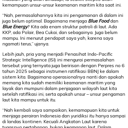
kemampuan unsur-unsur keamanan maritim kita saat ini.
“Nah, permasalahannya kita ini pengamanan di dalam ini
juga belum optimal. Bagaimana menjaga
Blue Food
dan
Blue Energy
? Kita ada enam struktur patroli di laut. Ada
KKP, ada Polair, Bea Cukai, dan sebagainya. Juga belum
mampu. Ini menurut pendapat saya yah, karena saya
ngamati terus,” ujanya.
Lebih jauh, pria yang menjadi Penasihat Indo-Pacific
Strategic Intelligence (ISI) ini mengurai permasalahan
tersebut yang ternyata juga beririsan dengan Perpres no 6
tahun 2025 sebagai instrumen ratifikasi BBNJ ke dalam
sistem kita. Bagaimana operasionalnya nanti dan apakah
memang kita sudah memiliki keamanan maritim yang
layak dan mumpuni dalam penjagaan wilayah laut kita
setelah ratifikasi ini, serta apakah unsur – unsur pengaman
laut kita mampu untuk itu.
“Nah kembali saya sampaikan, kemamapuan kita untuk
menjaga perairan Indonesia dan yuridiksi itu hanya sampai
di landas kontinen. Kecuali Angkatan Laut karena
tugasnya pertahanan, bukan keamanan laut. Dalam