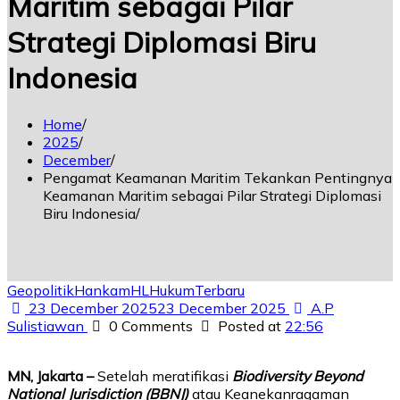
Maritim sebagai Pilar
Strategi Diplomasi Biru
Indonesia
Home
2025
December
Pengamat Keamanan Maritim Tekankan Pentingnya
Keamanan Maritim sebagai Pilar Strategi Diplomasi
Biru Indonesia
Geopolitik
Hankam
HL
Hukum
Terbaru
23 December 2025
23 December 2025
A.P
Sulistiawan
0 Comments
Posted at
22:56
MN, Jakarta –
Setelah meratifikasi
Biodiversity Beyond
National Jurisdiction (BBNJ)
atau Keanekanragaman