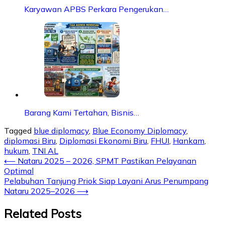
Karyawan APBS Perkara Pengerukan…
Barang Kami Tertahan, Bisnis…
Tagged
blue diplomacy
,
Blue Economy Diplomacy
,
diplomasi Biru
,
Diplomasi Ekonomi Biru
,
FHUI
,
Hankam
,
hukum
,
TNI AL
Post
⟵
Nataru 2025 – 2026, SPMT Pastikan Pelayanan
Optimal
navigation
Pelabuhan Tanjung Priok Siap Layani Arus Penumpang
Nataru 2025–2026
⟶
Related Posts