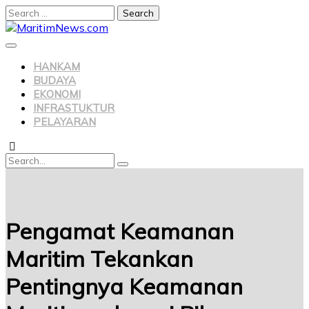
Search
for:
Skip
to
content
HANKAM
BUDAYA
EKONOMI
INFRASTUKTUR
PELAYARAN
Search
Search
for:
Pengamat Keamanan
Maritim Tekankan
Pentingnya Keamanan