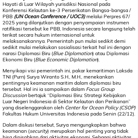
Hayati di Luar Wilayah yurisdiksi Nasional pada
Konferensi Kelautan ke-3 Perserikatan Bangsa-bangsa /
PBB
(UN Ocean Conference / UOC3)
melalui Perpres 67/
2025 yang dilanjutkan dengan penyampaian instrumen
ratifikasi tersebut ke PBB, Indonesia secara langsung telah
terikat secara hukum internasional untuk
melaksanakannya. Pemerintah pun mulai sedikit demi
sedikit mulai melakukan sosialisasi terkait hal ini dengan
narasi Diplomasi Biru (
Blue Diplomation
) atau Diplomasi
Ekonomi Biru (
Blue Economic Diplomation
).
Menyikapi visi pemerintah ini, pakar kemaritiman Laksda
TNI (Purn) Surya Wiranto S.H., M.H., menekankan
pentingnya keamanan maritim dalam diplomasi biru
tersebut. Hal ini ia sampaikan dalam
Focus Group
Discussion
bertajuk “Diplomasi Biru: Strategi Kebijakan
Luar Negeri Indonesia di Sektor Kelautan dan Perikanan”
yang diselenggarakan oleh
Center for Ocean Policy (CSOP)
Fakultas Hukum Universitas Indonesia pada Senin (22/12).
Dalam diskusi tersebut, Surya mengungkapkan bahwa
keamanan (
security
) merupakan hal penting yang tidak
bisa dipisahkan dari aktivitas ekonomi. Sebagai aktivitas