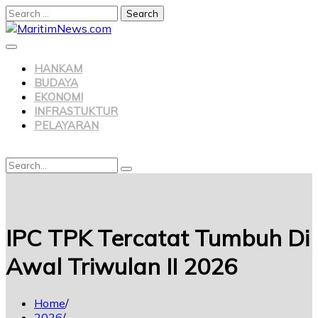
Search
for:
Skip
to
content
HANKAM
BUDAYA
EKONOMI
INFRASTUKTUR
PELAYARAN
Search
Search
for:
IPC TPK Tercatat Tumbuh Di
Awal Triwulan II 2026
Home
2026