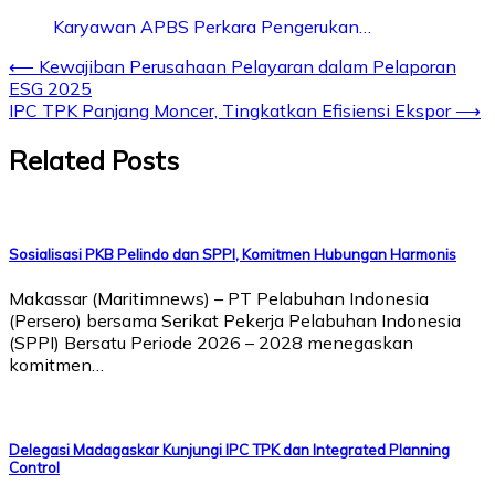
Karyawan APBS Perkara Pengerukan…
Post
⟵
Kewajiban Perusahaan Pelayaran dalam Pelaporan
ESG 2025
navigation
IPC TPK Panjang Moncer, Tingkatkan Efisiensi Ekspor
⟶
Related Posts
Sosialisasi PKB Pelindo dan SPPI, Komitmen Hubungan Harmonis
Makassar (Maritimnews) – PT Pelabuhan Indonesia
(Persero) bersama Serikat Pekerja Pelabuhan Indonesia
(SPPI) Bersatu Periode 2026 – 2028 menegaskan
komitmen…
Delegasi Madagaskar Kunjungi IPC TPK dan Integrated Planning
Control