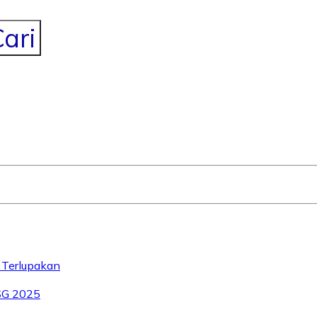
ari
 Terlupakan
SG 2025