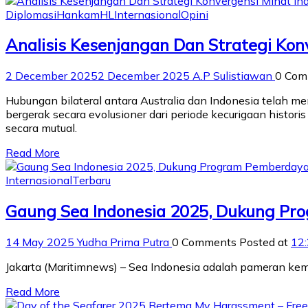
Diplomasi
Hankam
HL
Internasional
Opini
Analisis Kesenjangan Dan Strategi Kon
2 December 2025
2 December 2025
A.P Sulistiawan
0 Co
Hubungan bilateral antara Australia dan Indonesia telah 
bergerak secara evolusioner dari periode kecurigaan histori
secara mutual.
Read More
Internasional
Terbaru
Gaung Sea Indonesia 2025, Dukung Pr
14 May 2025
Yudha Prima Putra
0 Comments
Posted at
12
Jakarta (Maritimnews) – Sea Indonesia adalah pameran kema
Read More