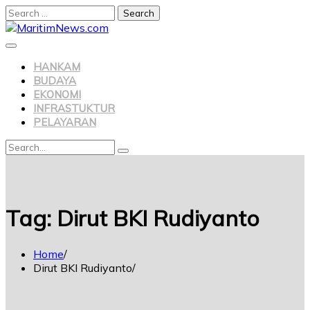
Search
for:
Skip
to
content
HANKAM
BUDAYA
EKONOMI
INFRASTUKTUR
PELAYARAN
Search
Search
for:
Tag:
Dirut BKI Rudiyanto
Home
Dirut BKI Rudiyanto