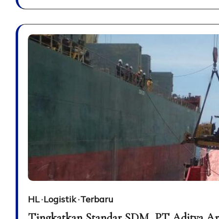
HL
Logistik
Terbaru
Tingkatkan Standar SDM, PT Aditya Ary