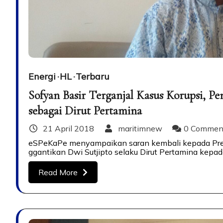
Energi
HL
Terbaru
Sofyan Basir Terganjal Kasus Korupsi, 
sebagai Dirut Pertamina
21 April 2018
maritimnew
0 Commen
eSPeKaPe menyampaikan saran kembali kepada Pres
ggantikan Dwi Sutjipto selaku Dirut Pertamina kep
Read More