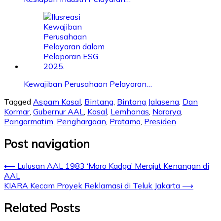
Kewajiban Perusahaan Pelayaran…
Tagged
Aspam Kasal
,
Bintang
,
Bintang Jalasena
,
Dan
Kormar
,
Gubernur AAL
,
Kasal
,
Lemhanas
,
Nararya
,
Pangarmatim
,
Penghargaan
,
Pratama
,
Presiden
Post navigation
⟵
Lulusan AAL 1983 ‘Moro Kadga’ Merajut Kenangan di
AAL
KIARA Kecam Proyek Reklamasi di Teluk Jakarta
⟶
Related Posts