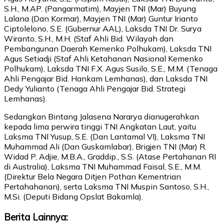
S.H., M.AP. (Pangarmatim), Mayjen TNI (Mar) Buyung
Lalana (Dan Kormar), Mayjen TNI (Mar) Guntur Irianto
Ciptolelono, S.E. (Gubernur AAL), Laksda TNI Dr. Surya
Wiranto, S.H., M.H. (Staf Ahli Bid. Wilayah dan
Pembangunan Daerah Kemenko Polhukam), Laksda TNI
Agus Setiadji (Staf Ahli Ketahanan Nasional Kemenko
Polhukam), Laksda TNI F.X. Agus Susilo, S.E., M.M. (Tenaga
Ahli Pengajar Bid. Hankam Lemhanas), dan Laksda TNI
Dedy Yulianto (Tenaga Ahli Pengajar Bid. Strategi
Lemhanas).
Sedangkan Bintang Jalasena Nararya dianugerahkan
kepada lima perwira tinggi TNI Angkatan Laut, yaitu
Laksma TNI Yusup, S.E. (Dan Lantamal VI), Laksma TNI
Muhammad Ali (Dan Guskamlabar), Brigjen TNI (Mar) R.
Widad P. Adjie, M.B.A., Graddip., S.S. (Atase Pertahanan RI
di Australia), Laksma TNI Muhammad Faisal, S.E., M.M.
(Direktur Bela Negara Ditjen Pothan Kementrian
Pertahahanan), serta Laksma TNI Muspin Santoso, S.H.,
M.Si. (Deputi Bidang Opslat Bakamla).
Berita Lainnya: