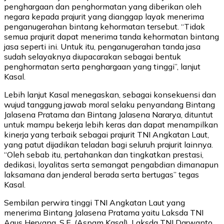
penghargaan dan penghormatan yang diberikan oleh
negara kepada prajurit yang dianggap layak menerima
penganugerahan bintang kehormatan tersebut. “Tidak
semua prajurit dapat menerima tanda kehormatan bintang
jasa seperti ini. Untuk itu, penganugerahan tanda jasa
sudah selayaknya diupacarakan sebagai bentuk
penghormatan serta penghargaan yang tinggi”, lanjut
Kasal.
Lebih lanjut Kasal menegaskan, sebagai konsekuensi dan
wujud tanggung jawab moral selaku penyandang Bintang
Jalasena Pratama dan Bintang Jalasena Nararya, dituntut
untuk mampu bekerja lebih keras dan dapat menampilkan
kinerja yang terbaik sebagai prajurit TNI Angkatan Laut,
yang patut dijadikan teladan bagi seluruh prajurit lainnya.
“Oleh sebab itu, pertahankan dan tingkatkan prestasi,
dedikasi, loyalitas serta semangat pengabdian dimanapun
laksamana dan jenderal berada serta bertugas” tegas
Kasal.
Sembilan perwira tinggi TNI Angkatan Laut yang
menerima Bintang Jalasena Pratama yaitu Laksda TNI
Agus Heryana, S.E. (Aspam Kasal), Laksda TNI Darwanto,