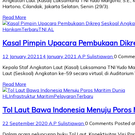
Angkatan Laut (Kasal) Laksamana TNI Yudo Margono, S.E., M.
Hartono, Cilandak, Jakarta Selatan, Senin (29/3).
Read More
Hankam
Terbaru
TNI AL
Kasal Pimpin Upacara Pembukaan Dikr
12 January 2021
14 January 2021
A.P Sulistiawan
0 Comme
Kepala Staf Angkatan Laut (Kasal) Laksamana TNI Yudo Ma
Laut (Seskoal) Angkatan ke-59 secara virtual, di Auditoriu
Read More
HL
Infrastruktur Maritim
Pelayaran
Terbaru
Tol Laut Bawa Indonesia Menuju Poros 
22 September 2020
A.P Sulistiawan
0 Comments
Posted a
Dalam acara peluncuran buku Tol Laut, Konektivitas Visi 