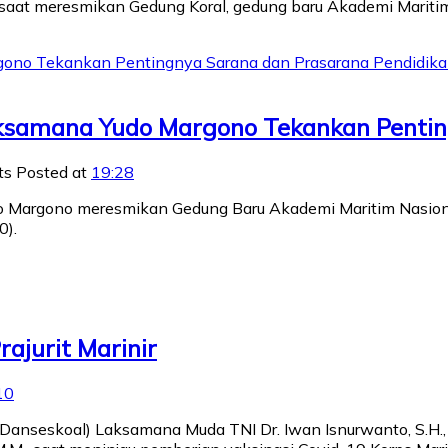
 saat meresmikan Gedung Koral, gedung baru Akademi Maritim
samana Yudo Margono Tekankan Pentin
ts
Posted at
19:28
o Margono meresmikan Gedung Baru Akademi Maritim Nasional
0).
ajurit Marinir
10
seskoal) Laksamana Muda TNI Dr. Iwan Isnurwanto, S.H., M.