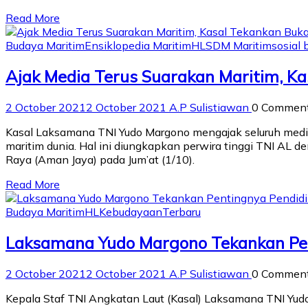
Read More
Budaya Maritim
Ensiklopedia Maritim
HL
SDM Maritim
sosial
Ajak Media Terus Suarakan Maritim, Ka
2 October 2021
2 October 2021
A.P Sulistiawan
0 Commen
Kasal Laksamana TNI Yudo Margono mengajak seluruh medi
maritim dunia. Hal ini diungkapkan perwira tinggi TNI AL 
Raya (Aman Jaya) pada Jum’at (1/10).
Read More
Budaya Maritim
HL
Kebudayaan
Terbaru
Laksamana Yudo Margono Tekankan Pen
2 October 2021
2 October 2021
A.P Sulistiawan
0 Commen
Kepala Staf TNI Angkatan Laut (Kasal) Laksamana TNI Yu