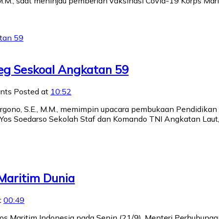
M., saat meninjau pemberian vaksinasi Covid-19 Korps Marini
eg Seskoal Angkatan 59
nts
Posted at
10:52
rgono, S.E., M.M., memimpin upacara pembukaan Pendidikan
m Yos Soedarso Sekolah Staf dan Komando TNI Angkatan Laut, 
Maritim Dunia
t
00:49
Poros Maritim Indonesia pada Senin (21/9), Menteri Perhub