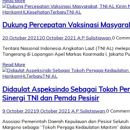
Read More
Hankam
HL
Kesehatan
Terbaru
TNI AL
Dukung Percepatan Vaksinasi Masyarak
20 October 2021
20 October 2021
A.P Sulistiawan
0 Comm
Tentara Nasional Indonesia Angkatan Laut (TNI AL) melep
Tangerang di Lapangan Apel Markas Koarmada I, Jakarta Pus
Read More
Hankam
HL
Terbaru
TNI AL
Didaulat Aspeksindo Sebagai Tokoh Pe
Sinergi TNI dan Pemda Pesisir
9 October 2021
9 October 2021
A.P Sulistiawan
0 Commen
Asosiasi Pemerintah Daerah Kepulauan dan Pesisir Seluru
Margono sebagai “Tokoh Penjaga Kedaulatan Maritim” dalam