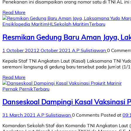
Penekanan ini disampaikan orang nomor satu di TNI AL ini
Read More
Ensiklopedia Maritim
HL
Sekolah Maritim
Terbaru
Resmikan Gedung Baru Aman Jaya, Lak
1 October 2021
2 October 2021
A.P Sulistiawan
0 Commen
Kepala Staf TNI Angkatan Laut (Kasal) Laksamana TNI Yud
seremoni langsung di gedung baru tersebut pada Jum’at (1/1
Read More
Pernak Pernik
Terbaru
Danseskoal Dampingi Kasal Vaksinasi Pr
31 March 2021
A.P Sulistiawan
0 Comments
Posted at
09:
Komandan Sekolah Staf dan Komando TNI Angkatan Laut (Dan