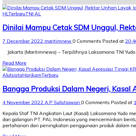
HL
Terbaru
TNI AL
Dinilai Mampu Cetak SDM Unggul, Rekt
7 December 2022
maritimnew
0 Comments
Posted at
20:4
Jakarta (Maritimnews) – Terpilihnya Laksamana TNI Yudo
Read More
Alutsista
Hankam
Terbaru
Bangga Produksi Dalam Negeri, Kasal A
4 November 2022
A.P Sulistiawan
0 Comments
Posted at
Kepala Staf TNI Angkatan Laut (Kasal) Laksamana Yudo me
dari galangan PT. PAL Indonesia yang mencerminkan ben
pertahanan dan peningkatan penggunaan produk dalam neg