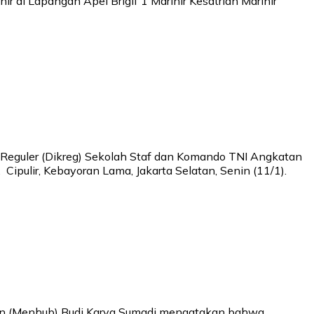
r di Lapangan Apel Brigif 1 Marinir Kesatrian Marinir
 Reguler (Dikreg) Sekolah Staf dan Komando TNI Angkatan
Cipulir, Kebayoran Lama, Jakarta Selatan, Senin (11/1).
ungan (Menhub) Budi Karya Sumadi mengatakan bahwa