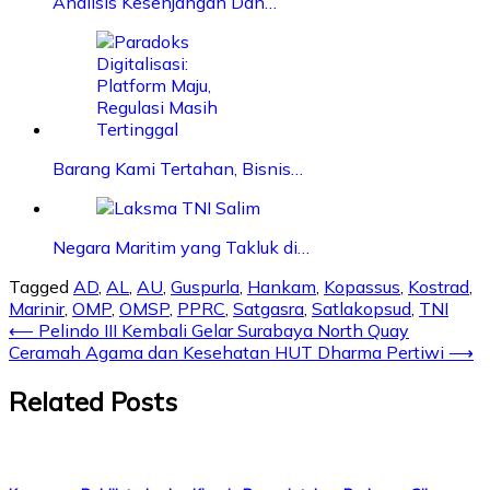
Analisis Kesenjangan Dan…
Barang Kami Tertahan, Bisnis…
Negara Maritim yang Takluk di…
Tagged
AD
,
AL
,
AU
,
Guspurla
,
Hankam
,
Kopassus
,
Kostrad
,
Marinir
,
OMP
,
OMSP
,
PPRC
,
Satgasra
,
Satlakopsud
,
TNI
⟵
Pelindo III Kembali Gelar Surabaya North Quay
Ceramah Agama dan Kesehatan HUT Dharma Pertiwi
⟶
Related Posts