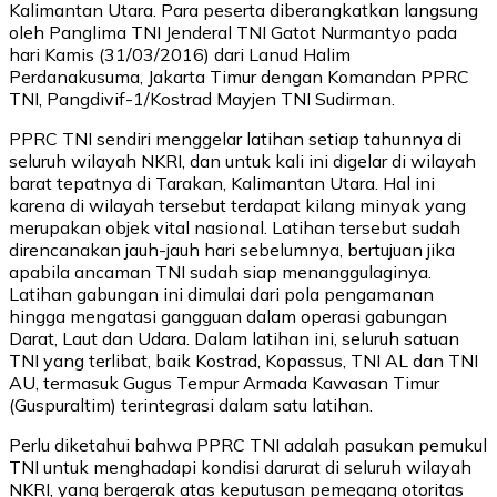
Kalimantan Utara. Para peserta diberangkatkan langsung
oleh Panglima TNI Jenderal TNI Gatot Nurmantyo pada
hari Kamis (31/03/2016) dari Lanud Halim
Perdanakusuma, Jakarta Timur dengan Komandan PPRC
TNI, Pangdivif-1/Kostrad Mayjen TNI Sudirman.
PPRC TNI sendiri menggelar latihan setiap tahunnya di
seluruh wilayah NKRI, dan untuk kali ini digelar di wilayah
barat tepatnya di Tarakan, Kalimantan Utara. Hal ini
karena di wilayah tersebut terdapat kilang minyak yang
merupakan objek vital nasional. Latihan tersebut sudah
direncanakan jauh-jauh hari sebelumnya, bertujuan jika
apabila ancaman TNI sudah siap menanggulaginya.
Latihan gabungan ini dimulai dari pola pengamanan
hingga mengatasi gangguan dalam operasi gabungan
Darat, Laut dan Udara. Dalam latihan ini, seluruh satuan
TNI yang terlibat, baik Kostrad, Kopassus, TNI AL dan TNI
AU, termasuk Gugus Tempur Armada Kawasan Timur
(Guspuraltim) terintegrasi dalam satu latihan.
Perlu diketahui bahwa PPRC TNI adalah pasukan pemukul
TNI untuk menghadapi kondisi darurat di seluruh wilayah
NKRI, yang bergerak atas keputusan pemegang otoritas