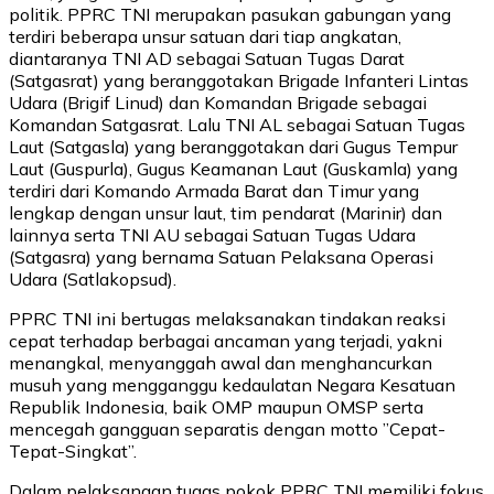
politik. PPRC TNI merupakan pasukan gabungan yang
terdiri beberapa unsur satuan dari tiap angkatan,
diantaranya TNI AD sebagai Satuan Tugas Darat
(Satgasrat) yang beranggotakan Brigade Infanteri Lintas
Udara (Brigif Linud) dan Komandan Brigade sebagai
Komandan Satgasrat. Lalu TNI AL sebagai Satuan Tugas
Laut (Satgasla) yang beranggotakan dari Gugus Tempur
Laut (Guspurla), Gugus Keamanan Laut (Guskamla) yang
terdiri dari Komando Armada Barat dan Timur yang
lengkap dengan unsur laut, tim pendarat (Marinir) dan
lainnya serta TNI AU sebagai Satuan Tugas Udara
(Satgasra) yang bernama Satuan Pelaksana Operasi
Udara (Satlakopsud).
PPRC TNI ini bertugas melaksanakan tindakan reaksi
cepat terhadap berbagai ancaman yang terjadi, yakni
menangkal, menyanggah awal dan menghancurkan
musuh yang mengganggu kedaulatan Negara Kesatuan
Republik Indonesia, baik OMP maupun OMSP serta
mencegah gangguan separatis dengan motto ”Cepat-
Tepat-Singkat”.
Dalam pelaksanaan tugas pokok PPRC TNI memiliki fokus