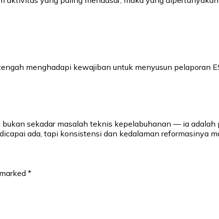
aktivitas yang paling mendasar, maka yang dipertanyakan b
ni tengah menghadapi kewajiban untuk menyusun pelaporan 
al bukan sekadar masalah teknis kepelabuhanan — ia adalah 
icapai ada, tapi konsistensi dan kedalaman reformasinya ma
e marked
*