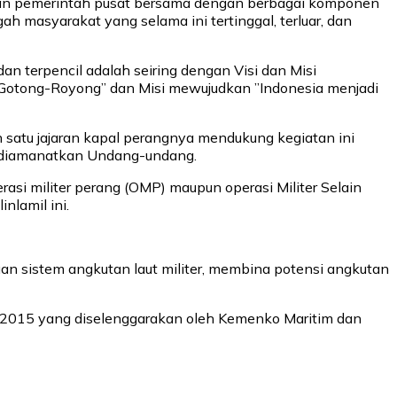
ian pemerintah pusat bersama dengan berbagai komponen
h masyarakat yang selama ini tertinggal, terluar, dan
an terpencil adalah seiring dengan Visi dan Misi
n Gotong-Royong” dan Misi mewujudkan ”Indonesia menjadi
 satu jajaran kapal perangnya mendukung kegiatan ini
g diamanatkan Undang-undang.
asi militer perang (OMP) maupun operasi Militer Selain
nlamil ini.
 sistem angkutan laut militer, membina potensi angkutan
a 2015 yang diselenggarakan oleh Kemenko Maritim dan