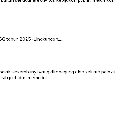
ukan sekadar efektivitas kebijakan publik, melainkan
ESG tahun 2025 (Lingkungan,…
pajak tersembunyi yang ditanggung oleh seluruh pelaku
sih jauh dari memadai.