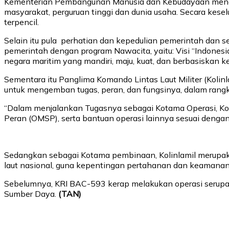
Kementerian Pembangunan Manusia dan Kebudayaan mengga
masyarakat, perguruan tinggi dan dunia usaha. Secara kese
terpencil.
Selain itu pula perhatian dan kepedulian pemerintah dan se
pemerintah dengan program Nawacita, yaitu: Visi “Indones
negara maritim yang mandiri, maju, kuat, dan berbasiskan k
Sementara itu Panglima Komando Lintas Laut Militer (Kolin
untuk mengemban tugas, peran, dan fungsinya, dalam ran
“Dalam menjalankan Tugasnya sebagai Kotama Operasi, Kolin
Peran (OMSP), serta bantuan operasi lainnya sesuai dengan k
Sedangkan sebagai Kotama pembinaan, Kolinlamil merupak
laut nasional, guna kepentingan pertahanan dan keamanan 
Sebelumnya, KRI BAC-593 kerap melakukan operasi serupa,
Sumber Daya.
(TAN)