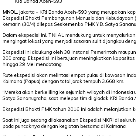
KRI Banda Aceh-593
MNOL,
Jakarta – KRI Banda Aceh-593 yang merupakan kapal
Ekspedisi Bhakti Pembangunan Manusia dan Kebudayaan (PM
kemarin (30/4) dilepas Seskemenko PMK Y.B. Satya Sananu
Dalam ekspedisi ini, TNI AL mendukung untuk menyalurkan 
mengingat lokasi yang menjadi sasaran sulit dijangkau deng
Ekspedisi ini didukung oleh 38 instansi Pemerintah maupu
200 orang. Ekspedisi ini bertujuan meningkatkan kapasitas
hingga 29 Mei mendatang.
Rute ekspedisi akan melintasi empat pulau di kawasan Indo
Kaimana (Papua) dengan total jarak tempuh 3.668 km.
“Mereka akan berkeliling ke sejumlah wilayah di Indonesi
Satya Sananugraha, saat melepas tim di gladak KRI Banda 
Ekspedisi Bhakti PMK tahun 2016 ini adalah melanjutkan k
Saat ini juga sedang dilaksanakan Ekspedisi NKRI di seluru
pada puncaknya dengan kegiatan bersama di Kaimana.