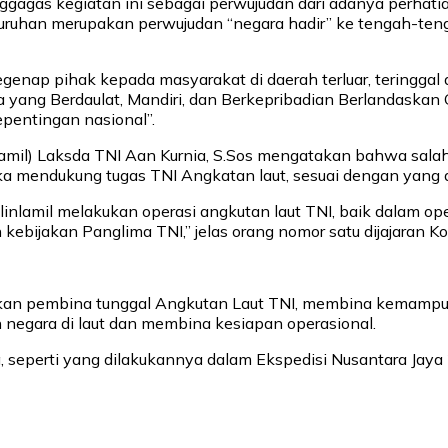
gas kegiatan ini sebagai perwujudan dari adanya perhat
luruhan merupakan perwujudan “negara hadir” ke tengah-tenga
genap pihak kepada masyarakat di daerah terluar, teringgal d
ia yang Berdaulat, Mandiri, dan Berkepribadian Berlandaska
epentingan nasional”.
lamil) Laksda TNI Aan Kurnia, S.Sos mengatakan bahwa salah
gka mendukung tugas TNI Angkatan laut, sesuai dengan yan
lamil melakukan operasi angkutan laut TNI, baik dalam oper
ebijakan Panglima TNI,” jelas orang nomor satu dijajaran Koli
an pembina tunggal Angkutan Laut TNI, membina kemampuan
negara di laut dan membina kesiapan operasional.
 seperti yang dilakukannya dalam Ekspedisi Nusantara Jay