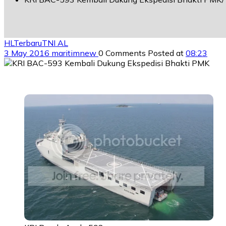
HL
Terbaru
TNI AL
3 May 2016
maritimnew
0 Comments
Posted at
08:23