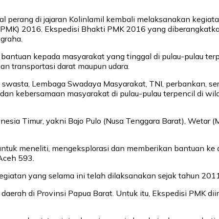
 perang di jajaran Kolinlamil kembali melaksanakan kegiat
K) 2016. Ekspedisi Bhakti PMK 2016 yang diberangkatkan m
graha.
bantuan kepada masyarakat yang tinggal di pulau-pulau ter
an transportasi darat maupun udara.
n swasta, Lembaga Swadaya Masyarakat, TNI, perbankan, ser
 dan kebersamaan masyarakat di pulau-pulau terpencil di wil
nesia Timur, yakni Bajo Pulo (Nusa Tenggara Barat), Wetar (
a untuk meneliti, mengeksplorasi dan memberikan bantuan ke
Aceh 593.
egiatan yang selama ini telah dilaksanakan sejak tahun 201
h daerah di Provinsi Papua Barat. Untuk itu, Ekspedisi PMK d