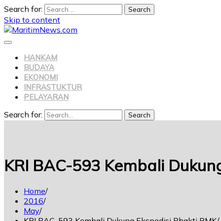
Search for:
Skip to content
HANKAM
BUDAYA
EKONOMI
INFRASTUKTUR
PELAYARAN
Search for:
Search
KRI BAC-593 Kembali Dukung
Home
2016
May
KRI BAC-593 Kembali Dukung Ekspedisi Bhakti PMK