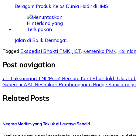
Beragam Produk Kelas Dunia Hadir di IIMS
Jalan di Balik Dermaga:…
Tagged
Ekspedisi Bhakti PMK
,
JICT
,
Kemenko PMK
,
Kolinlam
Post navigation
⟵
Laksamana TNI (Purn) Bernard Kent Shondakh Ulas Lebih
Gubernur AAL Resmikan Pembangunan Bridge Simulator gun
Related Posts
Negara Maritim yang Takluk di Lautnya Sendiri