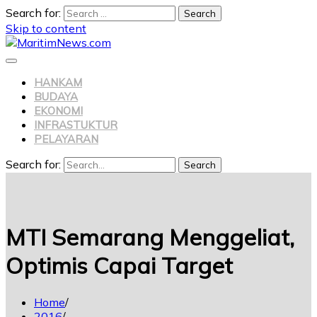
Search for:
Skip to content
HANKAM
BUDAYA
EKONOMI
INFRASTUKTUR
PELAYARAN
Search for:
Search
MTI Semarang Menggeliat,
Optimis Capai Target
Home
2016