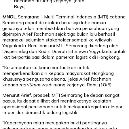
Rachman di ruang kerjanya. (Foto:
Bayu)
MNOL
, Semarang – Multi Terminal Indonesia (MTI) cabang
Semarang dapat dikatakan baru saja lahir namun
geliatnya telah membuktikan bahwa perusahaan yang
dipimpin Arief Rachman sejak tiga bulan lalu berhasil
merangkul sejumlah stakeholder sampai ke wilayah
Yogyakarta. Baru-baru ini MTI Semarang diundang oleh
Disperindag dan Kadin Daerah Istimewa Yogyakarta untuk
ikut berpartisipasi dalam pameran logistik di Hongkong.
“Kesempatan itu kami manfaatkan untuk
memperkenalkan diri kepada masyarakat Hongkong,
khususnya pengusaha disana,” jelas Arief Rachman
kepada
maritimnews
di ruang kerjanya, Rabu (18/5).
Menurut Arief, prospek MTI Semarang ke depan sangat
bagus. Itu dapat dilihat dari meningkatnya kegiatan
operasional perusahaan untuk melayani kegiatan ekspor,
impor, dan domestik bidang logistik.
“Kepercayaan mitra merupakan bukti pentingnya
pelayanan kami yang mengedepankan kwalitas serta