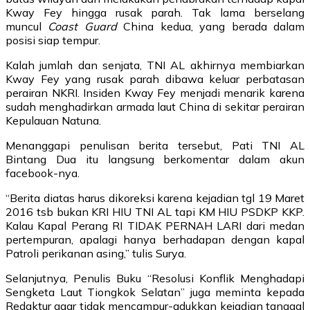
Kway Fey hingga rusak parah. Tak lama berselang
muncul
Coast Guard
China kedua, yang berada dalam
posisi siap tempur.
Kalah jumlah dan senjata, TNI AL akhirnya membiarkan
Kway Fey yang rusak parah dibawa keluar perbatasan
perairan NKRI. Insiden Kway Fey menjadi menarik karena
sudah menghadirkan armada laut China di sekitar perairan
Kepulauan Natuna.
Menanggapi penulisan berita tersebut, Pati TNI AL
Bintang Dua itu langsung berkomentar dalam akun
facebook-nya.
“Berita diatas harus dikoreksi karena kejadian tgl 19 Maret
2016 tsb bukan KRI HIU TNI AL tapi KM HIU PSDKP KKP.
Kalau Kapal Perang RI TIDAK PERNAH LARI dari medan
pertempuran, apalagi hanya berhadapan dengan kapal
Patroli perikanan asing,” tulis Surya.
Selanjutnya, Penulis Buku “Resolusi Konflik Menghadapi
Sengketa Laut Tiongkok Selatan” juga meminta kepada
Redaktur agar tidak mencampur-adukkan kejadian tanggal