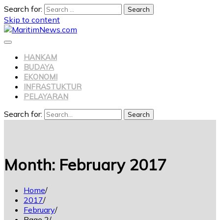
Search for:
Skip to content
HANKAM
BUDAYA
EKONOMI
INFRASTUKTUR
PELAYARAN
Search for:
Search
Month:
February 2017
Home
2017
February
Page 2