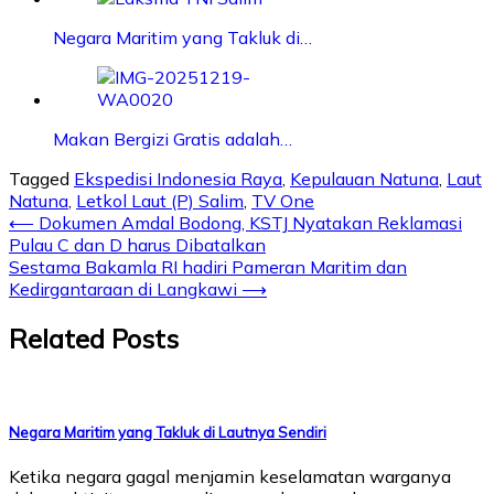
Negara Maritim yang Takluk di…
Makan Bergizi Gratis adalah…
Tagged
Ekspedisi Indonesia Raya
,
Kepulauan Natuna
,
Laut
Natuna
,
Letkol Laut (P) Salim
,
TV One
⟵
Dokumen Amdal Bodong, KSTJ Nyatakan Reklamasi
Pulau C dan D harus Dibatalkan
Sestama Bakamla RI hadiri Pameran Maritim dan
Kedirgantaraan di Langkawi
⟶
Related Posts
Negara Maritim yang Takluk di Lautnya Sendiri
Ketika negara gagal menjamin keselamatan warganya