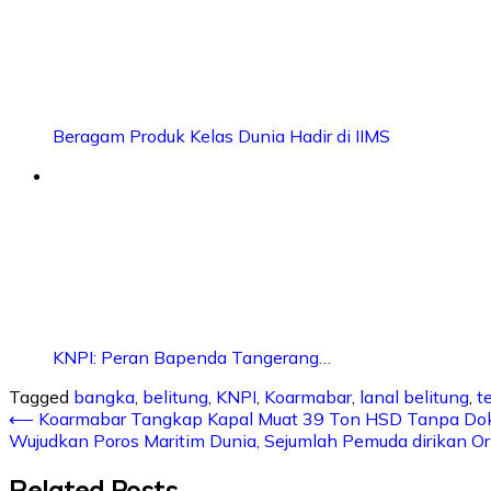
Beragam Produk Kelas Dunia Hadir di IIMS
KNPI: Peran Bapenda Tangerang…
Tagged
bangka
,
belitung
,
KNPI
,
Koarmabar
,
lanal belitung
,
t
⟵
Koarmabar Tangkap Kapal Muat 39 Ton HSD Tanpa D
Wujudkan Poros Maritim Dunia, Sejumlah Pemuda dirikan O
Related Posts