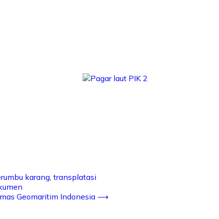
erumbu karang
,
transplatasi
okumen
rmas Geomaritim Indonesia
⟶