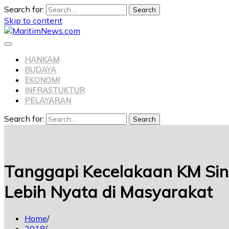
Search for:
Skip to content
HANKAM
BUDAYA
EKONOMI
INFRASTUKTUR
PELAYARAN
Search for:
Search
Tanggapi Kecelakaan KM Sin
Lebih Nyata di Masyarakat
Home
2018