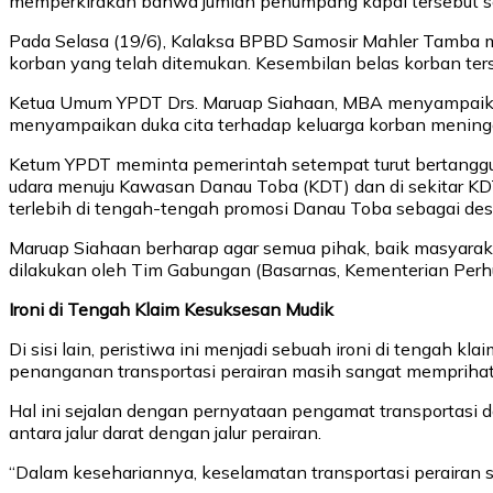
memperkirakan bahwa jumlah penumpang kapal tersebut s
Pada Selasa (19/6), Kalaksa BPBD Samosir Mahler Tamba m
korban yang telah ditemukan. Kesembilan belas korban terse
Ketua Umum YPDT Drs. Maruap Siahaan, MBA menyampaikan
menyampaikan duka cita terhadap keluarga korban meningg
Ketum YPDT meminta pemerintah setempat turut bertanggun
udara menuju Kawasan Danau Toba (KDT) dan di sekitar KD
terlebih di tengah-tengah promosi Danau Toba sebagai desti
Maruap Siahaan berharap agar semua pihak, baik masyaraka
dilakukan oleh Tim Gabungan (Basarnas, Kementerian Perhu
Ironi di Tengah Klaim Kesuksesan Mudik
Di sisi lain, peristiwa ini menjadi sebuah ironi di tengah k
penanganan transportasi perairan masih sangat memprihat
Hal ini sejalan dengan pernyataan pengamat transportasi 
antara jalur darat dengan jalur perairan.
“Dalam kesehariannya, keselamatan transportasi perairan s