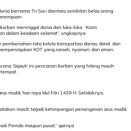
ia bernama Tri Suci diantara sembilan belas orang
 perempuan.
rban meninggal dunia dan luka-luka. “Kami
kan dalam keadaan selamat”, ungkapnya.
embenahan tata kelola transportasi danau, darat, dan
uk mempersiapkan KDT yang ramah, nyaman, dan aman,
ana. Sejauh ini pencarian korban yang hilang masih
etempat.
us mudik hari raya Idul Fitri 1439 H. Setidaknya,
nyatakan masih terjadi ketimpangan penanganan arus mudik
baik Pemda maupun pusat,” ujarnya.