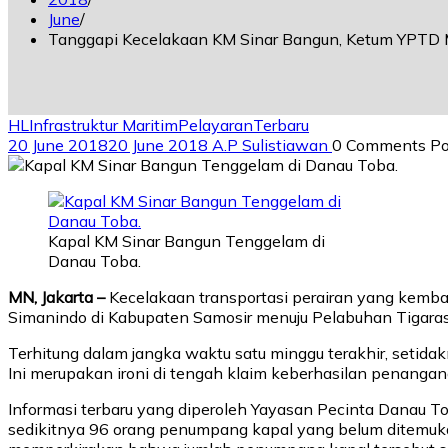
June
Tanggapi Kecelakaan KM Sinar Bangun, Ketum YPTD M
HL
Infrastruktur Maritim
Pelayaran
Terbaru
20 June 2018
20 June 2018
A.P Sulistiawan
0 Comments
Po
Kapal KM Sinar Bangun Tenggelam di
Danau Toba.
MN, Jakarta –
Kecelakaan transportasi perairan yang kembal
Simanindo di Kabupaten Samosir menuju Pelabuhan Tigaras 
Terhitung dalam jangka waktu satu minggu terakhir, setidak
Ini merupakan ironi di tengah klaim keberhasilan penanganan
Informasi terbaru yang diperoleh Yayasan Pecinta Danau T
sedikitnya 96 orang penumpang kapal yang belum ditemukan.