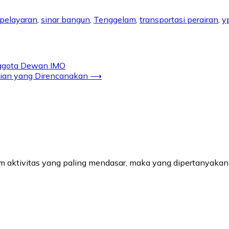
pelayaran
,
sinar bangun
,
Tenggelam
,
transportasi perairan
,
y
nggota Dewan IMO
ian yang Direncanakan
⟶
aktivitas yang paling mendasar, maka yang dipertanyakan b