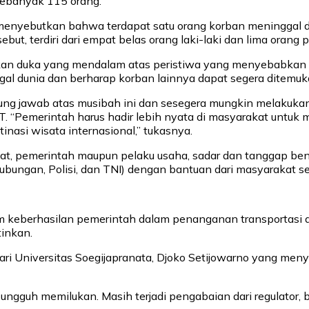
ebanyak 115 orang.
enyebutkan bahwa terdapat satu orang korban meninggal dun
but, terdiri dari empat belas orang laki-laki dan lima orang
 duka yang mendalam atas peristiwa yang menyebabkan ko
al dunia dan berharap korban lainnya dapat segera ditemu
g jawab atas musibah ini dan sesegera mungkin melakukan p
T. “Pemerintah harus hadir lebih nyata di masyarakat unt
nasi wisata internasional,” tukasnya.
t, pemerintah maupun pelaku usaha, sadar dan tanggap benc
bungan, Polisi, dan TNI) dengan bantuan dari masyarakat s
laim keberhasilan pemerintah dalam penanganan transportasi ar
inkan.
dari Universitas Soegijapranata, Djoko Setijowarno yang me
ungguh memilukan. Masih terjadi pengabaian dari regulator, 