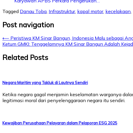
Karyawan APBS Perkara Pengerukan…
Tagged
Danau Toba
,
Infrastruktur
,
kapal motor
,
kecelakaan
,
Post navigation
⟵
Peristiwa KM Sinar Bangun, Indonesia Malu sebagai A
Ketum GMKI: Tenggelamnya KM Sinar Bangun Adalah Kejad
Related Posts
Negara Maritim yang Takluk di Lautnya Sendiri
Ketika negara gagal menjamin keselamatan warganya dalam 
legitimasi moral dari penyelenggaraan negara itu sendiri.
Kewajiban Perusahaan Pelayaran dalam Pelaporan ESG 2025