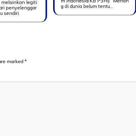
m Indonesia/KB P3HI) “Menan
, melainkan legiti
g di dunia belum tentu…
ari penyelenggar
u sendiri.
 are marked
*