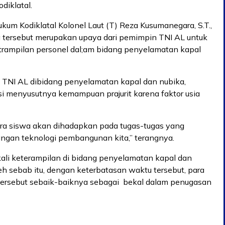
diklatal.
 Kodiklatal Kolonel Laut (T) Reza Kusumanegara, S.T.,
ersebut merupakan upaya dari pemimpin TNI AL untuk
ampilan personel dal;am bidang penyelamatan kapal
 TNI AL dibidang penyelamatan kapal dan nubika,
si menyusutnya kemampuan prajurit karena faktor usia
 para siswa akan dihadapkan pada tugas-tugas yang
ngan teknologi pembangunan kita,” terangnya.
kali keterampilan di bidang penyelamatan kapal dan
leh sebab itu, dengan keterbatasan waktu tersebut, para
ersebut sebaik-baiknya sebagai bekal dalam penugasan