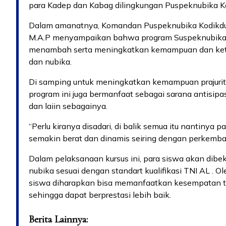
para Kadep dan Kabag dilingkungan Puspeknubika Ko
Dalam amanatnya, Komandan Puspeknubika Kodikdukum
M.A.P menyampaikan bahwa program Suspeknubika t
menambah serta meningkatkan kemampuan dan ketr
dan nubika.
Di samping untuk meningkatkan kemampuan prajurit
program ini juga bermanfaat sebagai sarana antisipa
dan laiin sebagainya.
“Perlu kiranya disadari, di balik semua itu nantinya
semakin berat dan dinamis seiring dengan perkemba
Dalam pelaksanaan kursus ini, para siswa akan dibe
nubika sesuai dengan standart kualifikasi TNI AL . O
siswa diharapkan bisa memanfaatkan kesempatan t
sehingga dapat berprestasi lebih baik.
Berita Lainnya: