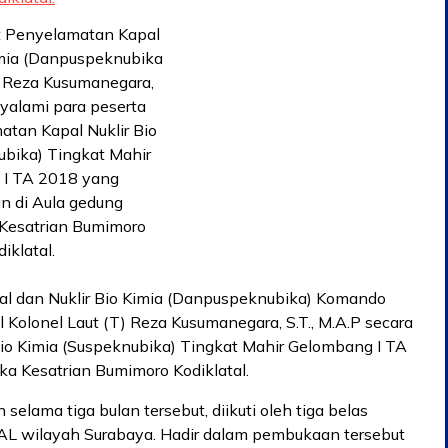
 Penyelamatan Kapal
imia (Danpuspeknubika
) Reza Kusumanegara,
nyalami para peserta
atan Kapal Nuklir Bio
ubika) Tingkat Mahir
I TA 2018 yang
n di Aula gedung
Kesatrian Bumimoro
iklatal.
 dan Nuklir Bio Kimia (Danpuspeknubika) Komando
olonel Laut (T) Reza Kusumanegara, S.T., M.A.P secara
io Kimia (Suspeknubika) Tingkat Mahir Gelombang I TA
a Kesatrian Bumimoro Kodiklatal.
lama tiga bulan tersebut, diikuti oleh tiga belas
AL wilayah Surabaya. Hadir dalam pembukaan tersebut