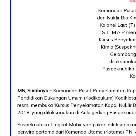
Komandan Pusat
dan Nuklir Bio K
Kolonel Laut (T
S.T., M.A.P me
Kursus Penyelam
Kimia (Suspekn
Gelombang 
dilaksanaka
Puspeknubika 
Kod
MN, Surabaya –
Komandan Pusat Penyelamatan Kapal
Pendidikan Dukungan Umum (Kodikdukum) Kodiklatal K
resmi membuka ‘Kursus Penyelamatan Kapal Nuklir B
2018’ yang dilaksanakan di Aula gedung Puspeknubik
Suspeknubika Tingkat Mahir yang akan dilaksanakan se
perwira pertama dari Komando Utama (Kotama) TNI 