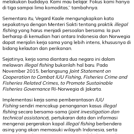
melakukan budidaya. Kami mau belajar. Fokus kami hanya
di tiga sampai lima komoditas,” tambahnya.
Sementara itu, Vegard Kaale mengungkapkan kata
sepakatnya dengan Menteri Sakti tentang praktik
illegal
fishing
yang harus menjadi persoalan bersama. Ia pun
berharap di kemudian hari antara Indonesia dan Norwegia
dapat menjalin kerja sama yang lebih intens, khususnya di
bidang kelautan dan perikanan.
Sejatinya, kerja sama diantara dua negara ini dalam
melawan
illegal fishing
bukanlah hal baru. Pada
November 2015, berlangsung
Joint Statement on
Cooperation to Combat IUU Fishing, Fisheries Crime and
Fisheries Related Crimes, to Promote Sustainable
Fisheries Governance
RI-Norwegia di Jakarta.
Implementasi kerja sama pemberantasan
IUU
Fishing
sendiri mencakup penanganan kasus
illegal
fishing
secara bersama-sama (
joint investigation dan
technical assistance
), pertukaran data dan informasi
mengenai pergerakan kapal
illegal fishing
berbendera
asing yang akan memasuki wilayah Indonesia, serta