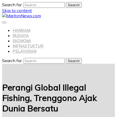
Search for:
Skip to content
HANKAM
BUDAYA
EKONOMI
INFRASTUKTUR
PELAYARAN
Search for:
Search
Perangi Global Illegal
Fishing, Trenggono Ajak
Dunia Bersatu