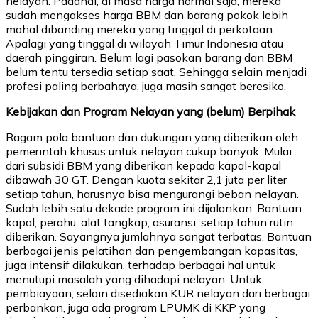
nelayan. Padahal, di masa harga normal saja, mereka
sudah mengakses harga BBM dan barang pokok lebih
mahal dibanding mereka yang tinggal di perkotaan.
Apalagi yang tinggal di wilayah Timur Indonesia atau
daerah pinggiran. Belum lagi pasokan barang dan BBM
belum tentu tersedia setiap saat. Sehingga selain menjadi
profesi paling berbahaya, juga masih sangat beresiko.
Kebijakan dan Program Nelayan yang (belum) Berpihak
Ragam pola bantuan dan dukungan yang diberikan oleh
pemerintah khusus untuk nelayan cukup banyak. Mulai
dari subsidi BBM yang diberikan kepada kapal-kapal
dibawah 30 GT. Dengan kuota sekitar 2,1 juta per liter
setiap tahun, harusnya bisa mengurangi beban nelayan.
Sudah lebih satu dekade program ini dijalankan. Bantuan
kapal, perahu, alat tangkap, asuransi, setiap tahun rutin
diberikan. Sayangnya jumlahnya sangat terbatas. Bantuan
berbagai jenis pelatihan dan pengembangan kapasitas,
juga intensif dilakukan, terhadap berbagai hal untuk
menutupi masalah yang dihadapi nelayan. Untuk
pembiayaan, selain disediakan KUR nelayan dari berbagai
perbankan, juga ada program LPUMK di KKP yang