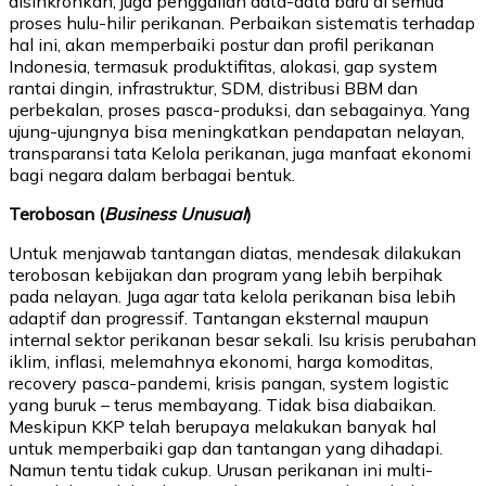
disinkronkan, juga penggalian data-data baru di semua
proses hulu-hilir perikanan. Perbaikan sistematis terhadap
hal ini, akan memperbaiki postur dan profil perikanan
Indonesia, termasuk produktifitas, alokasi, gap system
rantai dingin, infrastruktur, SDM, distribusi BBM dan
perbekalan, proses pasca-produksi, dan sebagainya. Yang
ujung-ujungnya bisa meningkatkan pendapatan nelayan,
transparansi tata Kelola perikanan, juga manfaat ekonomi
bagi negara dalam berbagai bentuk.
Terobosan (
Business Unusual
)
Untuk menjawab tantangan diatas, mendesak dilakukan
terobosan kebijakan dan program yang lebih berpihak
pada nelayan. Juga agar tata kelola perikanan bisa lebih
adaptif dan progressif. Tantangan eksternal maupun
internal sektor perikanan besar sekali. Isu krisis perubahan
iklim, inflasi, melemahnya ekonomi, harga komoditas,
recovery pasca-pandemi, krisis pangan, system logistic
yang buruk – terus membayang. Tidak bisa diabaikan.
Meskipun KKP telah berupaya melakukan banyak hal
untuk memperbaiki gap dan tantangan yang dihadapi.
Namun tentu tidak cukup. Urusan perikanan ini multi-