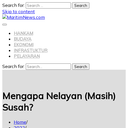
Search for:
Skip to content
HANKAM
BUDAYA
EKONOMI
INFRASTUKTUR
PELAYARAN
Search for:
Search
Mengapa Nelayan (Masih)
Susah?
Home
2022