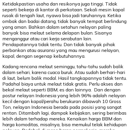
Ketidakpastian usaha dan resikonya juga tinggi. Tidak
seperti bekerja di kantor di perkotaan. Sekali mesin kapal
rusak di tengah laut, nyawa bisa jadi taruhannya. Ketika
ombak dan badai datang, tidak banyak tempat berlindung
yang aman. Bahkan dalam setahun nelayan paling
banyak bisa melaut selama delapan bulan. Sisanya
menganggur atau cari kerja serabutan lain.
Pendapatannya tidak tentu. Dan tidak banyak pihak
perbankan atau asuransi yang mau mengurusi nelayan,
kapal, dengan segenap kebutuhannya.
Kadang rencana melaut seminggu, tahu-tahu sudah balik
dalam sehari, karena cuaca buruk. Atau sudah berhari-hari
di laut, belum balik modal. Hasil tangkapannya tidak tentu.
Padahal biaya untuk melaut tidak gratis. Perlu akses dan
bekal melaut seperti BBM, es dan lainnya. Dan dengan
postur nelayan Indonesia yang lebih 96% adalah nelayan
kecil dengan kapal/perahu berukuran dibawah 10 Gross
Ton, nelayan Indonesia berada pada posisi yang sangat
rentan. Ditambah lagi, dampak kebijakan, sering berimbas
lebih dalam terhadap mereka. Kenaikan harga BBM dan
harga komoditas, misalnya, bisa memukul telak kehidupan