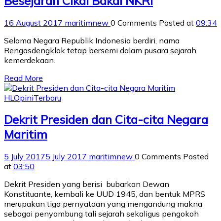
Besejarah Cikal Bakal NKRI
16 August 2017
maritimnew
0 Comments
Posted at
09:34
Selama Negara Republik Indonesia berdiri, nama
Rengasdengklok tetap bersemi dalam pusara sejarah
kemerdekaan.
Read More
HL
Opini
Terbaru
Dekrit Presiden dan Cita-cita Negara
Maritim
5 July 2017
5 July 2017
maritimnew
0 Comments
Posted
at
03:50
Dekrit Presiden yang berisi bubarkan Dewan
Konstituante, kembali ke UUD 1945, dan bentuk MPRS
merupakan tiga pernyataan yang mengandung makna
sebagai penyambung tali sejarah sekaligus pengokoh