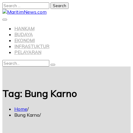
Search
for:
Skip
to
content
HANKAM
BUDAYA
EKONOMI
INFRASTUKTUR
PELAYARAN
Search
Search
for:
Tag:
Bung Karno
Home
Bung Karno