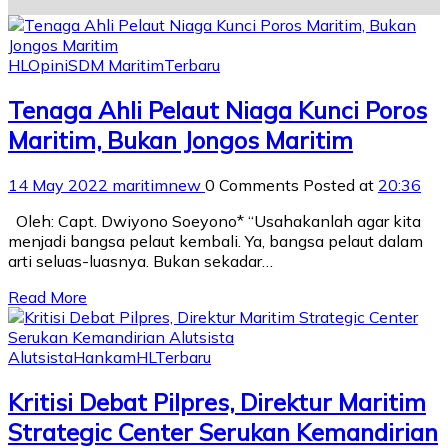
HL
Opini
SDM Maritim
Terbaru
Tenaga Ahli Pelaut Niaga Kunci Poros
Maritim, Bukan Jongos Maritim
14 May 2022
maritimnew
0 Comments
Posted at
20:36
Oleh: Capt. Dwiyono Soeyono* “Usahakanlah agar kita
menjadi bangsa pelaut kembali. Ya, bangsa pelaut dalam
arti seluas-luasnya. Bukan sekadar…
Read More
Alutsista
Hankam
HL
Terbaru
Kritisi Debat Pilpres, Direktur Maritim
Strategic Center Serukan Kemandirian