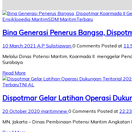
Ensiklopedia Maritim
SDM Maritim
Terbaru
Bina Generasi Penerus Bangsa, Dispotm
10 March 2021
A.P Sulistiawan
0 Comments
Posted at
11:
Melalui Dinas Potensi Maritim, Koarmada II menggelar Pen
Surabaya.
Read More
Terbaru
TNI AL
Dispotmar Gelar Latihan Operasi Dukun
20 October 2020
maritimnew
0 Comments
Posted at
22:23
MN, Jakarta – Dinas Pembinaan Potensi Maritim Angkatan 