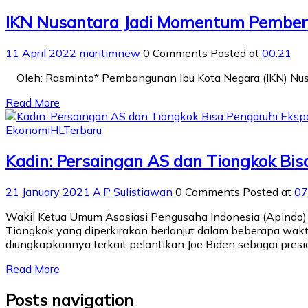
IKN Nusantara Jadi Momentum Pemberd
11 April 2022
maritimnew
0 Comments
Posted at
00:21
Oleh: Rasminto* Pembangunan Ibu Kota Negara (IKN) Nusa
Read More
Ekonomi
HL
Terbaru
Kadin: Persaingan AS dan Tiongkok Bis
21 January 2021
A.P Sulistiawan
0 Comments
Posted at
07
Wakil Ketua Umum Asosiasi Pengusaha Indonesia (Apindo) 
Tiongkok yang diperkirakan berlanjut dalam beberapa wakt
diungkapkannya terkait pelantikan Joe Biden sebagai presi
Read More
Posts navigation