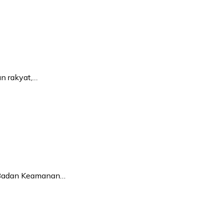
an rakyat,…
ya Badan Keamanan…