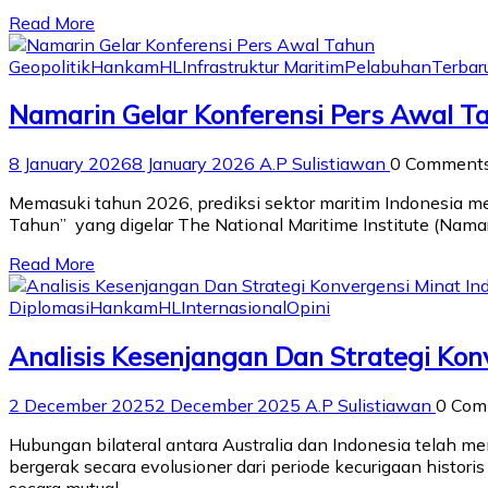
Read More
Geopolitik
Hankam
HL
Infrastruktur Maritim
Pelabuhan
Terbar
Namarin Gelar Konferensi Pers Awal T
8 January 2026
8 January 2026
A.P Sulistiawan
0 Comment
Memasuki tahun 2026, prediksi sektor maritim Indonesia me
Tahun” yang digelar The National Maritime Institute (Nama
Read More
Diplomasi
Hankam
HL
Internasional
Opini
Analisis Kesenjangan Dan Strategi Kon
2 December 2025
2 December 2025
A.P Sulistiawan
0 Co
Hubungan bilateral antara Australia dan Indonesia telah 
bergerak secara evolusioner dari periode kecurigaan histori