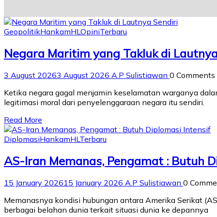
Geopolitik
Hankam
HL
Opini
Terbaru
Negara Maritim yang Takluk di Lautnya
3 August 2026
3 August 2026
A.P Sulistiawan
0 Comments
Ketika negara gagal menjamin keselamatan warganya dalam 
legitimasi moral dari penyelenggaraan negara itu sendiri.
Read More
Diplomasi
Hankam
HL
Terbaru
AS-Iran Memanas, Pengamat : Butuh Di
15 January 2026
15 January 2026
A.P Sulistiawan
0 Comme
Memanasnya kondisi hubungan antara Amerika Serikat (AS)
berbagai belahan dunia terkait situasi dunia ke depannya