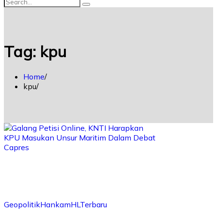
Tag:
kpu
Home
kpu
Geopolitik
Hankam
HL
Terbaru