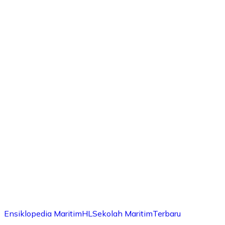
Ensiklopedia Maritim
HL
Sekolah Maritim
Terbaru