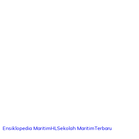
Ensiklopedia Maritim
HL
Sekolah Maritim
Terbaru