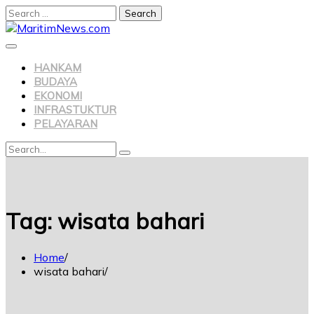
Search
for:
Skip
to
content
HANKAM
BUDAYA
EKONOMI
INFRASTUKTUR
PELAYARAN
Search
Search
for:
Tag:
wisata bahari
Home
wisata bahari