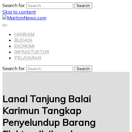
Search for:
Skip to content
HANKAM
BUDAYA
EKONOMI
INFRASTUKTUR
PELAYARAN
Search for:
Search
Lanal Tanjung Balai
Karimun Tangkap
Penyelundup Barang