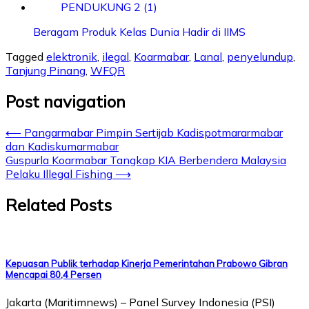
Beragam Produk Kelas Dunia Hadir di IIMS
Tagged
elektronik
,
ilegal
,
Koarmabar
,
Lanal
,
penyelundup
,
Tanjung Pinang
,
WFQR
Post navigation
⟵
Pangarmabar Pimpin Sertijab Kadispotmararmabar
dan Kadiskumarmabar
Guspurla Koarmabar Tangkap KIA Berbendera Malaysia
Pelaku Illegal Fishing
⟶
Related Posts
Kepuasan Publik terhadap Kinerja Pemerintahan Prabowo Gibran
Mencapai 80,4 Persen
Jakarta (Maritimnews) – Panel Survey Indonesia (PSI)