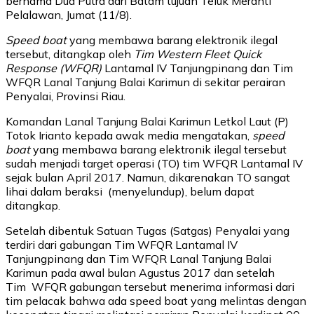
bernama Dua Putra dari Batam tujuan Teluk Meranti
Pelalawan, Jumat (11/8).
Speed boat
yang membawa barang elektronik ilegal
tersebut, ditangkap oleh
Tim Western Fleet Quick
Response (WFQR)
Lantamal IV Tanjungpinang dan Tim
WFQR Lanal Tanjung Balai Karimun di sekitar perairan
Penyalai, Provinsi Riau.
Komandan Lanal Tanjung Balai Karimun Letkol Laut (P)
Totok Irianto kepada awak media mengatakan,
speed
boat
yang membawa barang elektronik ilegal tersebut
sudah menjadi target operasi (TO) tim WFQR Lantamal IV
sejak bulan April 2017. Namun, dikarenakan TO sangat
lihai dalam beraksi (menyelundup), belum dapat
ditangkap.
Setelah dibentuk Satuan Tugas (Satgas) Penyalai yang
terdiri dari gabungan Tim WFQR Lantamal IV
Tanjungpinang dan Tim WFQR Lanal Tanjung Balai
Karimun pada awal bulan Agustus 2017 dan setelah
Tim WFQR gabungan tersebut menerima informasi dari
tim pelacak bahwa ada speed boat yang melintas dengan