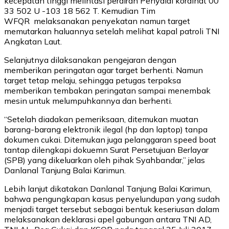
kecepatan tinggi melintasi perairan Penyalai kordinat 00
33 502 U -103 18 562 T. Kemudian Tim
WFQR melaksanakan penyekatan namun target
memutarkan haluannya setelah melihat kapal patroli TNI
Angkatan Laut.
Selanjutnya dilaksanakan pengejaran dengan
memberikan peringatan agar target berhenti. Namun
target tetap melaju, sehingga petugas terpaksa
memberikan tembakan peringatan sampai menembak
mesin untuk melumpuhkannya dan berhenti.
“Setelah diadakan pemeriksaan, ditemukan muatan
barang-barang elektronik ilegal (hp dan laptop) tanpa
dokumen cukai. Ditemukan juga pelanggaran speed boat
tantap dilengkapi dokuemn Surat Persetujuan Berlayar
(SPB) yang dikeluarkan oleh pihak Syahbandar,” jelas
Danlanal Tanjung Balai Karimun.
Lebih lanjut dikatakan Danlanal Tanjung Balai Karimun,
bahwa pengungkapan kasus penyelundupan yang sudah
menjadi target tersebut sebagai bentuk keseriusan dalam
melaksanakan deklarasi apel gabungan antara TNI AD,