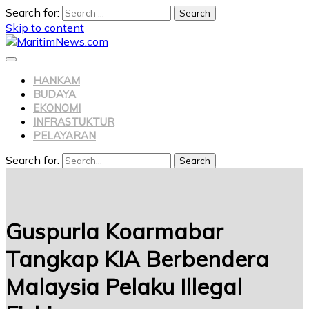
Search for:
Skip to content
HANKAM
BUDAYA
EKONOMI
INFRASTUKTUR
PELAYARAN
Search for:
Search
Guspurla Koarmabar
Tangkap KIA Berbendera
Malaysia Pelaku Illegal