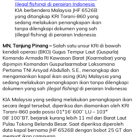
KIA berbendera Malaysia JHF 6526B
yang ditangkap KRI Torani-860 yang
sedang melakukan penangkapan ikan
tanpa dilengkapi dokumen yang sah
(illegal fishing) di perairan Indonesia.
MN, Tanjung Pinang –
Salah satu unsur KRI di bawah
kendali operasi (BKO) Gugus Tempur Laut (Guspurla)
Komando Armada RI Kawasan Barat (Koarmabar) yang
dipimpin Komandan Guspurlaarmabar Laksamana
Pertama TNI Arsyad Abdullah, S.E., menangkap dan
mengamankan kapal ikan asing (KIA) Malaysia yang
sedang melakukan penangkapan ikan tanpa dilengkapi
dokumen yang sah
(ilegal fishing)
di perairan Indonesia.
KIA Malaysia yang sedang melakukan penangkapan ikan
secara ilegal tersebut, diperiksa dan diamankan oleh KRI
Torani-860 pada posisi 01°16’ 600’’ LU – 103°
08’ 100’’BT, berjarak kurang lebih 11 mil dari Barat Laut
Pulau Tokong Belanda Besar. Saat diperiksa diperoleh
data kapal bernama JHF 6526B dengan bobot 25 GT dan
memuat ikan campuran.