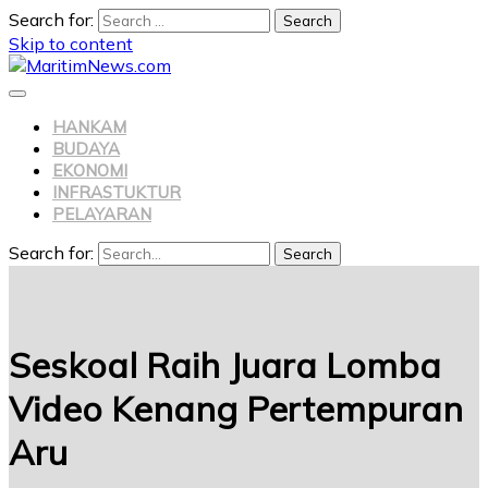
Search for:
Skip to content
HANKAM
BUDAYA
EKONOMI
INFRASTUKTUR
PELAYARAN
Search for:
Search
Seskoal Raih Juara Lomba
Video Kenang Pertempuran
Aru