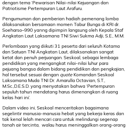
dengan tema ‘Pewarisan Nilai-nilai Kejuangan dan
Patriotisme Pertempuran Laut Arafuru.
Pengumuman dan pemberian hadiah pemenang lomba
dilaksanakan bersamaan momen Tabur Bunga di KRI dr.
Soeharso–990 yanng dipimpin langsung oleh Kepala Staf
Angkatan Laut Laksamana TNI Siwi Sukma Adji, S.E., M.M.
Perlombaan yang diikuti 31 peserta dari seluruh Kotama
dan Satuan TNI Angkatan Laut, dilaksanakan sangat
ketat dan penuh perjuangan. Seskoal, sebagai lembaga
pendidikan yang mengangkat nilai-nilai luhur para
pejuang bangsa dalam bidang pendidikan dan pengkajian,
hal tersebut sesuai dengan
quote
Komandan Seskoal
Laksamana Muda TNI Dr. Amarulla Octavian, S.T.,
M.Sc.,D.E.S.D. yang menyatakan bahwa ‘Pertempuran
sepuluh tahun mendatang harus dimenangkan di ruang
kelas hari ini’.
Dalam video ini, Seskoal menceritakan bagaimana
segelintir manusia-manusia hebat yang bekerja keras dan
tak kenal lelah mencari cara untuk melindungi segenap
tanah air tercinta, walau harus meninggalkan orang-orang