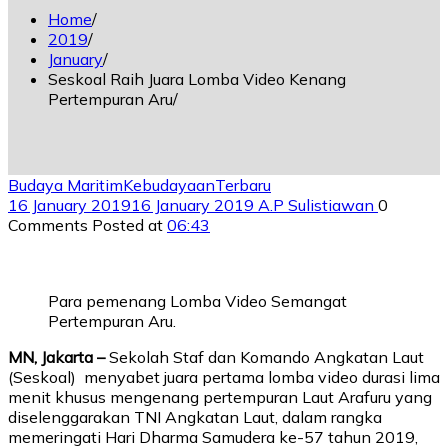
Home
2019
January
Seskoal Raih Juara Lomba Video Kenang
Pertempuran Aru
Budaya Maritim
Kebudayaan
Terbaru
16 January 2019
16 January 2019
A.P Sulistiawan
0
Comments
Posted at
06:43
Para pemenang Lomba Video Semangat
Pertempuran Aru.
MN, Jakarta –
Sekolah Staf dan Komando Angkatan Laut
(Seskoal) menyabet juara pertama lomba video durasi lima
menit khusus mengenang pertempuran Laut Arafuru yang
diselenggarakan TNI Angkatan Laut, dalam rangka
memeringati Hari Dharma Samudera ke-57 tahun 2019,