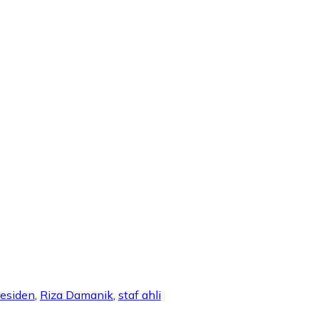
residen
,
Riza Damanik
,
staf ahli