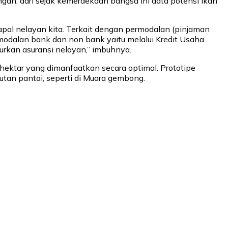
gan, dari sejak kemerdekaan bangsa ini data potensi ikan
apal nelayan kita. Terkait dengan permodalan (pinjaman
emodalan bank dan non bank yaitu melalui Kredit Usaha
urkan asuransi nelayan,” imbuhnya.
 hektar yang dimanfaatkan secara optimal. Prototipe
utan pantai, seperti di Muara gembong.