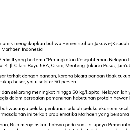
a Damamik mengukapkan bahwa Pemerintahan Jokowi-JK suda
 Marhaen Indonesia.
Media II yang bertema “Peningkatan Kesejahteraan Nelayan D
 4, Jl. Cikini Raya 58A, Cikini, Menteng, Jakarta Pusat, Jum’at
ar terkait dengan pangan, karena bicara pangan tidak cukup
cukup besar, yaitu sekitar 50 persen.
ta dan sekarang meningkat hingga 50 kg/kapita. Nelayan lah
tegis dalam persoalan pemenuhan kebutuhan protein hewani 
 bahwasanya pelaku perikanan adalah pelaku ekonomi kecil. J
rmasalahan ini terkait problematika Marhaen yang bersama – 
nan, Riza menjelaskan bahwa pada saat ini upaya Pemerinta