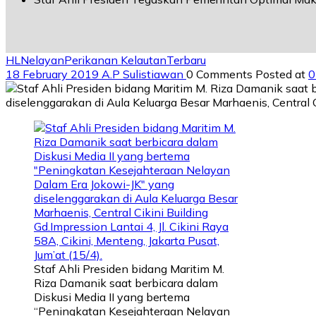
HL
Nelayan
Perikanan Kelautan
Terbaru
18 February 2019
A.P Sulistiawan
0 Comments
Posted at
0
Staf Ahli Presiden bidang Maritim M.
Riza Damanik saat berbicara dalam
Diskusi Media II yang bertema
“Peningkatan Kesejahteraan Nelayan