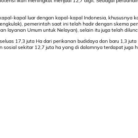
otensi ikan meningkat menjadi 12,7 digit. Sebagai perbandin
kapal-kapal luar dengan kapal-kapal Indonesia, khususnya k
 tengkulak), pemerintah saat ini telah hadir dengan skema p
 layanan Umum untuk Nelayan), selain itu juga telah dilunc
luas 17,3 juta Ha dari perikanan budidaya dan baru 1,3 juta
osial sekitar 12,7 juta ha yang di dalamnya terdapat juga h