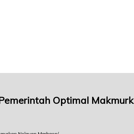
n Pemerintah Optimal Makmur
akmurkan Nelayan Marhaen