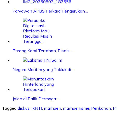
Karyawan APBS Perkara Pengerukan…
Barang Kami Tertahan, Bisnis…
Negara Maritim yang Takluk di…
Jalan di Balik Dermaga:…
Tagged
diskusi
,
KNTI
,
marhaen
,
marhaenisme
,
Perikanan
,
P