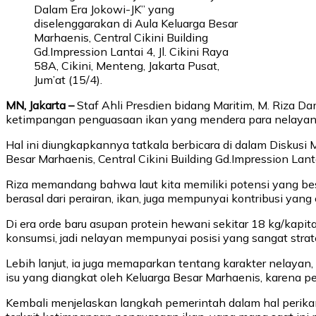
Dalam Era Jokowi-JK” yang
diselenggarakan di Aula Keluarga Besar
Marhaenis, Central Cikini Building
Gd.Impression Lantai 4, Jl. Cikini Raya
58A, Cikini, Menteng, Jakarta Pusat,
Jum’at (15/4).
MN, Jakarta –
Staf Ahli Presdien bidang Maritim, M. Riz
ketimpangan penguasaan ikan yang mendera para nelayan
Hal ini diungkapkannya tatkala berbicara di dalam
Diskusi 
Besar Marhaenis, Central Cikini Building Gd.Impression Lantai
Riza memandang bahwa laut kita memiliki potensi yang bes
berasal dari perairan, ikan, juga mempunyai kontribusi yang 
Di era orde baru asupan protein hewani sekitar 18 kg/kapi
konsumsi, jadi nelayan mempunyai posisi yang sangat stra
Lebih lanjut, ia juga memaparkan tentang karakter nelayan,
isu yang diangkat oleh Keluarga Besar Marhaenis, karena pe
Kembali menjelaskan langkah pemerintah dalam hal perika