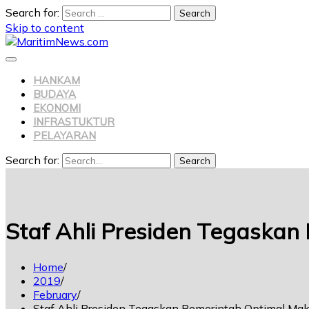
Search for:
Skip to content
HANKAM
BUDAYA
EKONOMI
INFRASTUKTUR
PELAYARAN
Search for:
Search
Staf Ahli Presiden Tegaska
Home
2019
February
Staf Ahli Presiden Tegaskan Pemerintah Optimal M