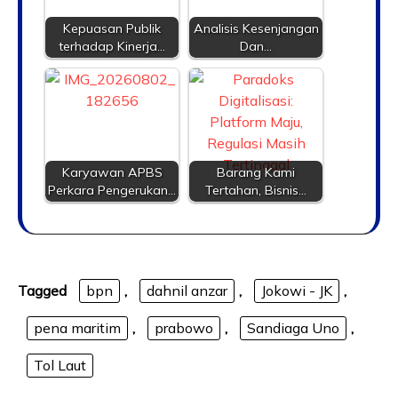
Kepuasan Publik
Analisis Kesenjangan
terhadap Kinerja…
Dan…
Karyawan APBS
Barang Kami
Perkara Pengerukan…
Tertahan, Bisnis…
Tagged
bpn
,
dahnil anzar
,
Jokowi - JK
,
pena maritim
,
prabowo
,
Sandiaga Uno
,
Tol Laut