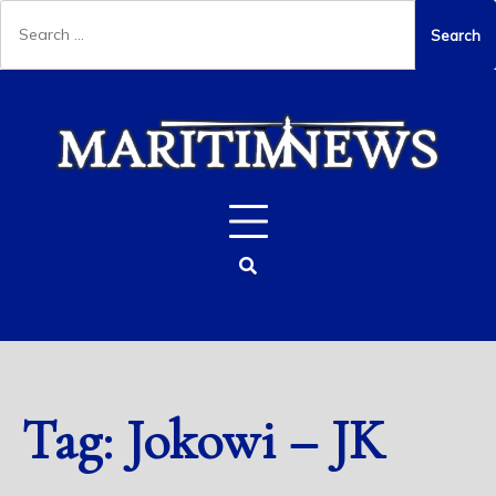
Tag:
Jokowi – JK