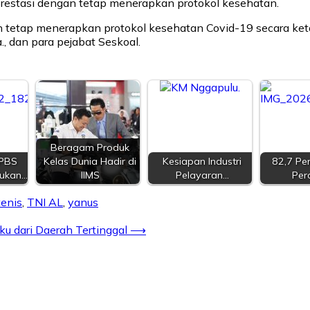
restasi dengan tetap menerapkan protokol kesehatan.
n tetap menerapkan protokol kesehatan Covid-19 secara ket
., dan para pejabat Seskoal.
Beragam Produk
PBS
Kelas Dunia Hadir di
Kesiapan Industri
82,7 Per
rukan…
IIMS
Pelayaran…
Per
tenis
,
TNI AL
,
yanus
 dari Daerah Tertinggal
⟶