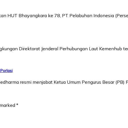
n HUT Bhayangkara ke 78, PT Pelabuhan Indonesia (Perser
gkungan Direktorat Jenderal Perhubungan Laut Kemenhub ter
Porlasi
dedharma resmi menjabat Ketua Umum Pengurus Besar (PB) 
e marked
*