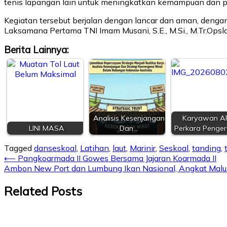
tenis lapangan lain untuk meningkatkan kemampuan dan p
Kegiatan tersebut berjalan dengan lancar dan aman, denga
Laksamana Pertama TNI Imam Musani, S.E., M.Si., M.Tr.Opsla
Berita Lainnya:
Analisis Kesenjangan
Karyawan A
LINI MASA
Dan…
Perkara Penge
Tagged
danseskoal
,
Latihan
,
laut
,
Marinir
,
Seskoal
,
tanding
,
⟵
Pangkoarmada II Gowes Bersama Jajaran Koarmada II
Ambon New Port dan Lumbung Ikan Nasional, Angkat Maluku
Related Posts