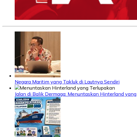
Negara Maritim yang Takluk di Lautnya Sendiri
Jalan di Balik Dermaga: Menuntaskan Hinterland yang