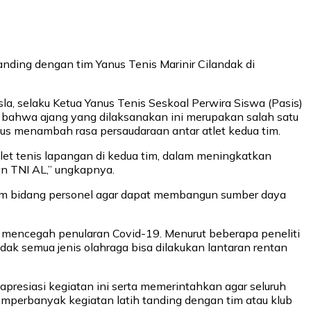
ding dengan tim Yanus Tenis Marinir Cilandak di
la, selaku Ketua Yanus Tenis Seskoal Perwira Siswa (Pasis)
bahwa ajang yang dilaksanakan ini merupakan salah satu
s menambah rasa persaudaraan antar atlet kedua tim.
tlet tenis lapangan di kedua tim, dalam meningkatkan
n TNI AL,” ungkapnya.
lam bidang personel agar dapat membangun sumber daya
 mencegah penularan Covid-19. Menurut beberapa peneliti
idak semua jenis olahraga bisa dilakukan lantaran rentan
presiasi kegiatan ini serta memerintahkan agar seluruh
emperbanyak kegiatan latih tanding dengan tim atau klub