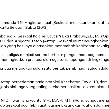
omando TNI Angkatan Laut (Seskoal) melaksanakan latih tan
arta Selatan, Sabtu (20/3).
angdik) Seskoal Kolonel Laut (P) Eka Prabawa,S.E., M.Tr.Ops
021 dan Anggota Tetap (Antap) Seskoal ini mengungkapkan 
uan yang hasilnya diharapkan menambah keakraban sekaligu
n sekaligus menjadi sarana bertukar pengalaman bagi para a
ningkatkan prestasi olahraga tenis lapangan di lingkunga
raga juga merupakan salah satu bentuk pembinaan satuan da
n tetap berpedoman pada protokol Kesehatan Covid-19, demi
 jenis olahraga yang paling direkomendasikan, dikarenakan t
r. Iwan Isnurwanto, S.H., M.A.P., M.Tr (Han)., sangat menga
ap Seskoal agar lebih giat lagi melaksanakan latihan dan m