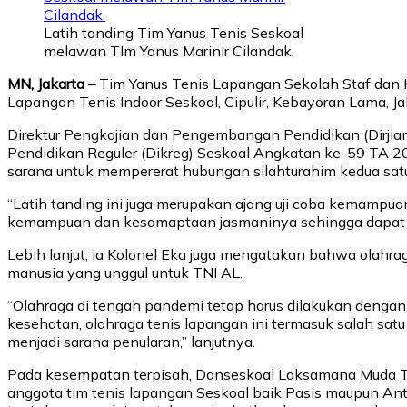
Latih tanding Tim Yanus Tenis Seskoal
melawan TIm Yanus Marinir Cilandak.
MN, Jakarta –
Tim Yanus Tenis Lapangan Sekolah Staf dan K
Lapangan Tenis Indoor Seskoal, Cipulir, Kebayoran Lama, Jak
Direktur Pengkajian dan Pengembangan Pendidikan (Dirjianb
Pendidikan Reguler (Dikreg) Seskoal Angkatan ke-59 TA 2
sarana untuk mempererat hubungan silahturahim kedua sat
“Latih tanding ini juga merupakan ajang uji coba kemampua
kemampuan dan kesamaptaan jasmaninya sehingga dapat me
Lebih lanjut, ia Kolonel Eka juga mengatakan bahwa olah
manusia yang unggul untuk TNI AL.
“Olahraga di tengah pandemi tetap harus dilakukan denga
kesehatan, olahraga tenis lapangan ini termasuk salah satu
menjadi sarana penularan,” lanjutnya.
Pada kesempatan terpisah, Danseskoal Laksamana Muda TNI D
anggota tim tenis lapangan Seskoal baik Pasis maupun Ant