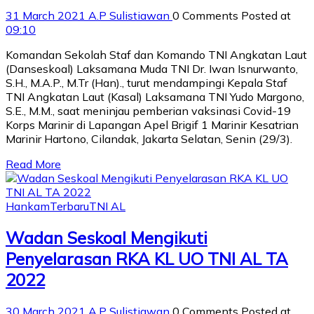
31 March 2021
A.P Sulistiawan
0 Comments
Posted at
09:10
Komandan Sekolah Staf dan Komando TNI Angkatan Laut
(Danseskoal) Laksamana Muda TNI Dr. Iwan Isnurwanto,
S.H., M.A.P., M.Tr (Han)., turut mendampingi Kepala Staf
TNI Angkatan Laut (Kasal) Laksamana TNI Yudo Margono,
S.E., M.M., saat meninjau pemberian vaksinasi Covid-19
Korps Marinir di Lapangan Apel Brigif 1 Marinir Kesatrian
Marinir Hartono, Cilandak, Jakarta Selatan, Senin (29/3).
Read More
Hankam
Terbaru
TNI AL
Wadan Seskoal Mengikuti
Penyelarasan RKA KL UO TNI AL TA
2022
30 March 2021
A.P Sulistiawan
0 Comments
Posted at