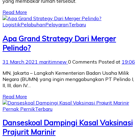
yang membakar rumah tersebut.
Read More
Logistik
Pelabuhan
Pelayaran
Terbaru
Apa Grand Strategy Dari Merger
Pelindo?
31 March 2021
maritimnew
0 Comments
Posted at
19:06
MN, Jakarta – Langkah Kementerian Badan Usaha Milik
Negara (BUMN) yang ingin menggabungkan PT Pelindo I,
II, III, dan IV…
Read More
Pernak Pernik
Terbaru
Danseskoal Dampingi Kasal Vaksinasi
Prajurit Marinir