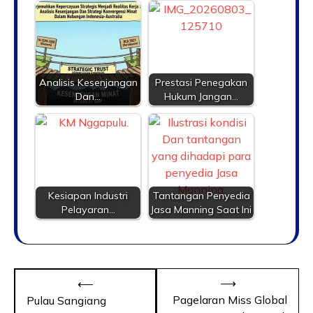
Analisis Kesenjangan
Prestasi Penegakan
Dan…
Hukum Jangan…
Kesiapan Industri
Tantangan Penyedia
Pelayaran…
Jasa Manning Saat Ini
⟶
⟵
Pagelaran Miss Global
Pulau Sangiang