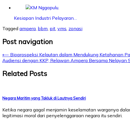
Kesiapan Industri Pelayaran…
Tagged
ampera
,
bbm
,
pit
,
vms
,
zonasi
Post navigation
⟵
Bioprospeksi Kelautan dalam Mendukung Ketahanan P
Audiensi dengan KKP, Relawan Ampera Bersama Nelayan S
Related Posts
Negara Maritim yang Takluk di Lautnya Sendiri
Ketika negara gagal menjamin keselamatan warganya dalam 
legitimasi moral dari penyelenggaraan negara itu sendiri.