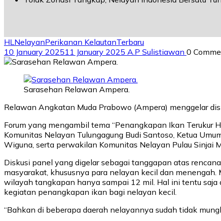
HL
Nelayan
Perikanan Kelautan
Terbaru
10 January 2025
11 January 2025
A.P Sulistiawan
0 Comme
Sarasehan Relawan Ampera.
Relawan Angkatan Muda Prabowo (Ampera) menggelar diskusi
Forum yang mengambil tema “Penangkapan Ikan Terukur H
Komunitas Nelayan Tulungagung Budi Santoso, Ketua Umum
Wiguna, serta perwakilan Komunitas Nelayan Pulau Sinjai
Diskusi panel yang digelar sebagai tanggapan atas renca
masyarakat, khususnya para nelayan kecil dan menengah. M
wilayah tangkapan hanya sampai 12 mil. Hal ini tentu saja
kegiatan penangkapan ikan bagi nelayan kecil.
“Bahkan di beberapa daerah nelayannya sudah tidak mungk