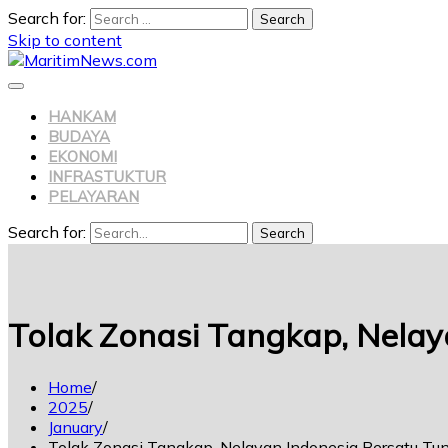
Search for:
Skip to content
HANKAM
BUDAYA
EKONOMI
INFRASTUKTUR
PELAYARAN
Search for:
Search
Tolak Zonasi Tangkap, Nelay
Home
2025
January
Tolak Zonasi Tangkap, Nelayan Indonesia Bersatu Tun