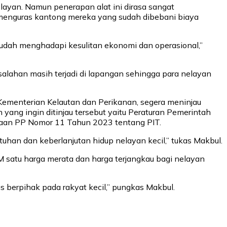
layan. Namun penerapan alat ini dirasa sangat
menguras kantong mereka yang sudah dibebani biaya
sudah menghadapi kesulitan ekonomi dan operasional,”
alahan masih terjadi di lapangan sehingga para nelayan
Kementerian Kelautan dan Perikanan, segera meninjau
n yang ingin ditinjau tersebut yaitu Peraturan Pemerintah
naan PP Nomor 11 Tahun 2023 tentang PIT.
han dan keberlanjutan hidup nelayan kecil,” tukas Makbul.
BM satu harga merata dan harga terjangkau bagi nelayan
us berpihak pada rakyat kecil,” pungkas Makbul.