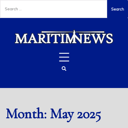
Search
for:
Skip
to
content
Month:
May 2025