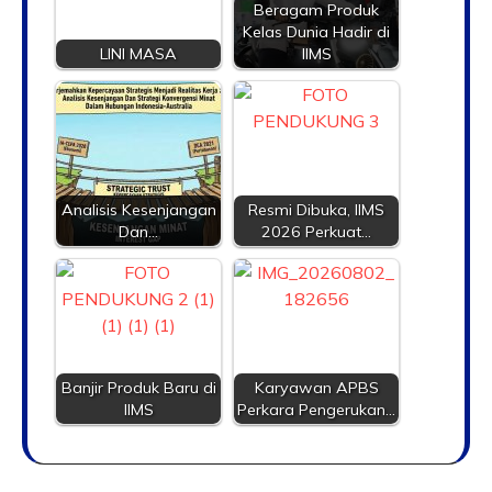
Beragam Produk
Kelas Dunia Hadir di
LINI MASA
IIMS
Analisis Kesenjangan
Resmi Dibuka, IIMS
Dan…
2026 Perkuat…
Banjir Produk Baru di
Karyawan APBS
IIMS
Perkara Pengerukan…