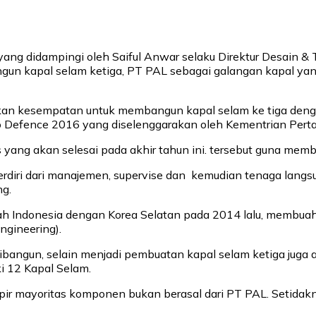
in yang didampingi oleh Saiful Anwar selaku Direktur Desai
gun kapal selam ketiga, PT PAL sebagai galangan kapal yan
tkan kesempatan untuk membangun kapal selam ke tiga den
do Defence 2016 yang diselenggarakan oleh Kementrian Pertaha
yang akan selesai pada akhir tahun ini. tersebut guna memb
rdiri dari manajemen, supervise dan kemudian tenaga langsu
g.
tah Indonesia dengan Korea Selatan pada 2014 lalu, membua
gineering).
bangun, selain menjadi pembuatan kapal selam ketiga juga 
i 12 Kapal Selam.
ir mayoritas komponen bukan berasal dari PT PAL. Setidak