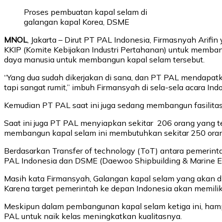
Proses pembuatan kapal selam di
galangan kapal Korea, DSME
MNOL
, Jakarta – Dirut PT PAL Indonesia, Firmasnyah Arif
KKIP (Komite Kebijakan Industri Pertahanan) untuk memban
daya manusia untuk membangun kapal selam tersebut.
“Yang dua sudah dikerjakan di sana, dan PT PAL mendapa
tapi sangat rumit,” imbuh Firmansyah di sela-sela acara In
Kemudian PT PAL saat ini juga sedang membangun fasilitas 
Saat ini juga PT PAL menyiapkan sekitar 206 orang yang te
membangun kapal selam ini membutuhkan sekitar 250 oran
Berdasarkan Transfer of technology (ToT) antara pemerin
PAL Indonesia dan DSME (Daewoo Shipbuilding & Marine En
Masih kata Firmansyah, Galangan kapal selam yang akan di
Karena target pemerintah ke depan Indonesia akan memilik
Meskipun dalam pembangunan kapal selam ketiga ini, hamp
PAL untuk naik kelas meningkatkan kualitasnya.