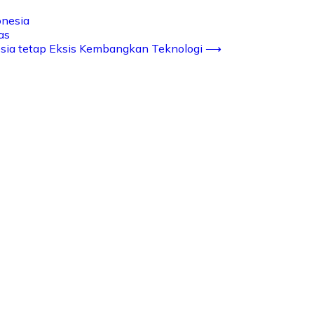
onesia
as
esia tetap Eksis Kembangkan Teknologi
⟶