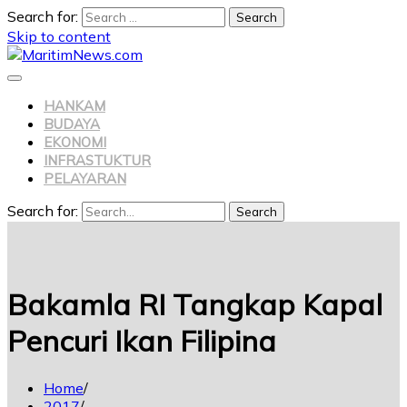
Search for:
Skip to content
HANKAM
BUDAYA
EKONOMI
INFRASTUKTUR
PELAYARAN
Search for:
Search
Bakamla RI Tangkap Kapal
Pencuri Ikan Filipina
Home
2017