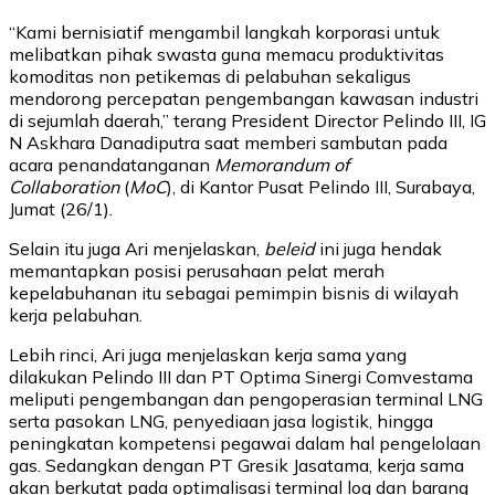
“Kami bernisiatif mengambil langkah korporasi untuk
melibatkan pihak swasta guna memacu produktivitas
komoditas non petikemas di pelabuhan sekaligus
mendorong percepatan pengembangan kawasan industri
di sejumlah daerah,” terang President Director Pelindo III, IG
N Askhara Danadiputra saat memberi sambutan pada
acara penandatanganan
Memorandum of
Collaboration
(
MoC
), di Kantor Pusat Pelindo III, Surabaya,
Jumat (26/1).
Selain itu juga Ari menjelaskan,
beleid
ini juga hendak
memantapkan posisi perusahaan pelat merah
kepelabuhanan itu sebagai pemimpin bisnis di wilayah
kerja pelabuhan.
Lebih rinci, Ari juga menjelaskan kerja sama yang
dilakukan Pelindo III dan PT Optima Sinergi Comvestama
meliputi pengembangan dan pengoperasian terminal LNG
serta pasokan LNG, penyediaan jasa logistik, hingga
peningkatan kompetensi pegawai dalam hal pengelolaan
gas. Sedangkan dengan PT Gresik Jasatama, kerja sama
akan berkutat pada optimalisasi terminal log dan barang