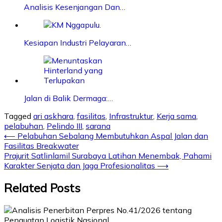
Analisis Kesenjangan Dan…
Kesiapan Industri Pelayaran…
Jalan di Balik Dermaga:…
Tagged
ari askhara
,
fasilitas
,
Infrastruktur
,
Kerja sama
,
pelabuhan
,
Pelindo III
,
sarana
Post
⟵
Pelabuhan Sebalang Membutuhkan Aspal Jalan dan
Fasilitas Breakwater
navigation
Prajurit Satlinlamil Surabaya Latihan Menembak, Pahami
Karakter Senjata dan Jaga Profesionalitas
⟶
Related Posts