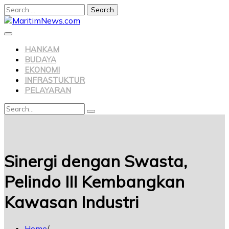
Search
for:
Skip
to
content
HANKAM
BUDAYA
EKONOMI
INFRASTUKTUR
PELAYARAN
Search
Search
for:
Sinergi dengan Swasta,
Pelindo III Kembangkan
Kawasan Industri
Home