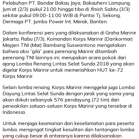
Pelabuhan PT. Bandar Bakau Jaya, Bakauheni Lampung,
Jum’at (2/3) pukul 21.00 hingga tiba di
finish
, Sabtu (3/3)
sekitar pukul 09.00-11.00 WIB di Pantai Tj. Sekong,
Dermaga PT. Jumbo Power Int. Merak, Banten.
Dalam konferensi pers yang dilaksanakan di Graha Marinir
Jakarta, Rabu (7/3), Komandan Korps Marinir (Dankormar)
Mayjen TNI (Mar) Bambang Suswantono mengatakan
bahwa aksi ”gila” para perenang Marinir ditambah
perenang TNI lainnya ini, merupakan acara pokok dari
ajang Lomba Renang Lintas Selat Sunda 2018 yang akan
digelar Korps Marinir untuk memeriahkan HUT ke-72
Korps Marinir.
Selain lomba renang, Korps Marinir menggelar juga Lomba
Dayung Lintas Selat Sunda dengan jarak yang sama yang
akan diikuti sebanyak 576 pendayung (72 tim) dari
perwakilan satuan-satuan Korps Marinir yang tersebar di
Indonesia.
Untuk menjaga keamanan dan keselamatan para peserta
lomba, mengingat tingkat kesulitan dan tantangan lomba
yang cukup besar di antaranya karena dilaksanakan