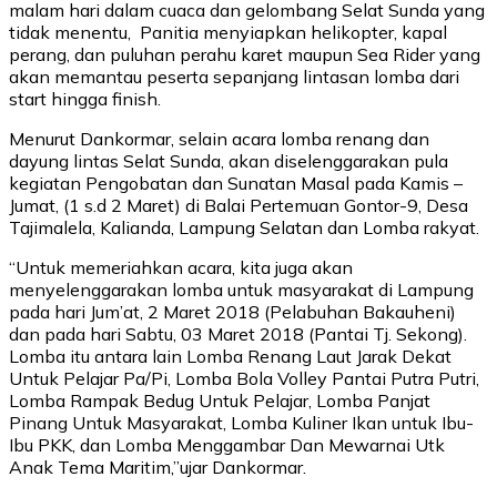
malam hari dalam cuaca dan gelombang Selat Sunda yang
tidak menentu, Panitia menyiapkan helikopter, kapal
perang, dan puluhan perahu karet maupun Sea Rider yang
akan memantau peserta sepanjang lintasan lomba dari
start hingga finish.
Menurut Dankormar, selain acara lomba renang dan
dayung lintas Selat Sunda, akan diselenggarakan pula
kegiatan Pengobatan dan Sunatan Masal pada Kamis –
Jumat, (1 s.d 2 Maret) di Balai Pertemuan Gontor-9, Desa
Tajimalela, Kalianda, Lampung Selatan dan Lomba rakyat.
“Untuk memeriahkan acara, kita juga akan
menyelenggarakan lomba untuk masyarakat di Lampung
pada hari Jum’at, 2 Maret 2018 (Pelabuhan Bakauheni)
dan pada hari Sabtu, 03 Maret 2018 (Pantai Tj. Sekong).
Lomba itu antara lain Lomba Renang Laut Jarak Dekat
Untuk Pelajar Pa/Pi, Lomba Bola Volley Pantai Putra Putri,
Lomba Rampak Bedug Untuk Pelajar, Lomba Panjat
Pinang Untuk Masyarakat, Lomba Kuliner Ikan untuk Ibu-
Ibu PKK, dan Lomba Menggambar Dan Mewarnai Utk
Anak Tema Maritim,”ujar Dankormar.