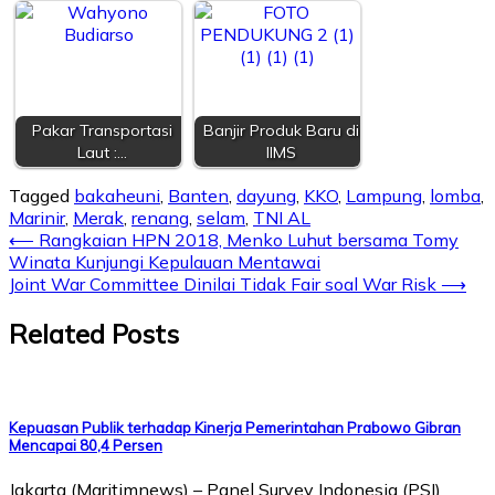
Pakar Transportasi
Banjir Produk Baru di
Laut :…
IIMS
Tagged
bakaheuni
,
Banten
,
dayung
,
KKO
,
Lampung
,
lomba
,
Marinir
,
Merak
,
renang
,
selam
,
TNI AL
⟵
Rangkaian HPN 2018, Menko Luhut bersama Tomy
Winata Kunjungi Kepulauan Mentawai
Joint War Committee Dinilai Tidak Fair soal War Risk
⟶
Related Posts
Kepuasan Publik terhadap Kinerja Pemerintahan Prabowo Gibran
Mencapai 80,4 Persen
Jakarta (Maritimnews) – Panel Survey Indonesia (PSI)