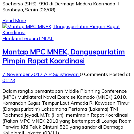
Soeharso (SHS)–990 di Dermaga Madura Koarmada II,
Surabaya, Senin (06/08).
Read More
Hankam
Terbaru
TNI AL
Mantap MPC MNEK, Danguspurlatim
Pimpin Rapat Koordinasi
7 November 2017
A.P Sulistiawan
0 Comments
Posted at
01:23
Dalam rangka pemantapan Middle Planning Conference
(MPC) Multilateral Naval Exercise Komodo (MNEK) 2018,
Komandan Gugus Tempur Laut Armada RI Kawasan Timur
(Danguspurlatim) Laksamana Pertama (Laksma) TNI
Rachmad Jayadi, M.Tr. (Han), memimpin Rapat Koordinasi
(Rakor) MPC MNEK 2018 yang bertempat di Lounge Room
Perwira KRI Teluk Bintuni 520 yang sandar di Dermaga
Kolinlamil, Jakarta (03/11).