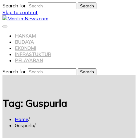
Search for:
Skip to content
HANKAM
BUDAYA
EKONOMI
INFRASTUKTUR
PELAYARAN
Search for:
Search
Tag:
Guspurla
Home
Guspurla