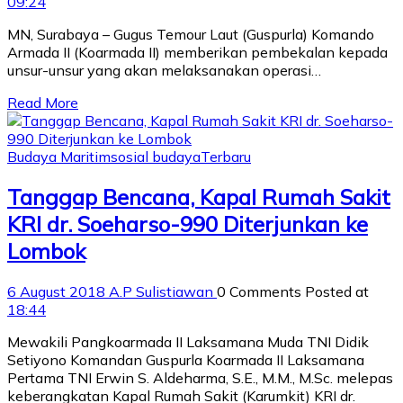
09:24
MN, Surabaya – Gugus Temour Laut (Guspurla) Komando
Armada II (Koarmada II) memberikan pembekalan kepada
unsur-unsur yang akan melaksanakan operasi…
Read More
Budaya Maritim
sosial budaya
Terbaru
Tanggap Bencana, Kapal Rumah Sakit
KRI dr. Soeharso-990 Diterjunkan ke
Lombok
6 August 2018
A.P Sulistiawan
0 Comments
Posted at
18:44
Mewakili Pangkoarmada II Laksamana Muda TNI Didik
Setiyono Komandan Guspurla Koarmada II Laksamana
Pertama TNI Erwin S. Aldeharma, S.E., M.M., M.Sc. melepas
keberangkatan Kapal Rumah Sakit (Karumkit) KRI dr.