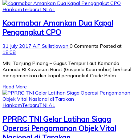
Hankam
Terbaru
TNI AL
Koarmabar Amankan Dua Kapal
Pengangkut CPO
31 July 2017
A.P Sulistiawan
0 Comments
Posted at
18:08
MN, Tanjung Pinang – Gugus Tempur Laut Komando
Armada RI Kawasan Barat (Guspurla Koarmabar) berhasil
mengamankan dua kapal pengangkut Crude Palm…
Read More
Hankam
Terbaru
TNI AL
PPRRC TNI Gelar Latihan Siaga
Operasi Pengamanan Objek Vital
Nasional di Tarakan