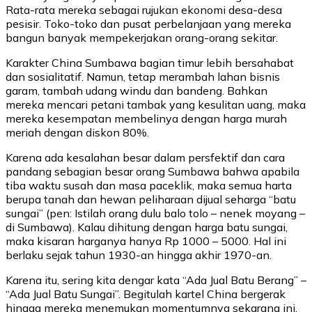
Rata-rata mereka sebagai rujukan ekonomi desa-desa
pesisir. Toko-toko dan pusat perbelanjaan yang mereka
bangun banyak mempekerjakan orang-orang sekitar.
Karakter China Sumbawa bagian timur lebih bersahabat
dan sosialitatif. Namun, tetap merambah lahan bisnis
garam, tambah udang windu dan bandeng. Bahkan
mereka mencari petani tambak yang kesulitan uang, maka
mereka kesempatan membelinya dengan harga murah
meriah dengan diskon 80%.
Karena ada kesalahan besar dalam persfektif dan cara
pandang sebagian besar orang Sumbawa bahwa apabila
tiba waktu susah dan masa paceklik, maka semua harta
berupa tanah dan hewan peliharaan dijual seharga “batu
sungai” (pen: Istilah orang dulu balo tolo – nenek moyang –
di Sumbawa). Kalau dihitung dengan harga batu sungai,
maka kisaran harganya hanya Rp 1000 – 5000. Hal ini
berlaku sejak tahun 1930-an hingga akhir 1970-an.
Karena itu, sering kita dengar kata “Ada Jual Batu Berang” –
“Ada Jual Batu Sungai”. Begitulah kartel China bergerak
hingga mereka menemukan momentumnya sekarang ini.