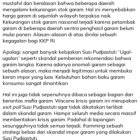
mustahil dan beralasan bahwa beberapa daerah
mengalami kekurangan stok garam. Hal ini menyebabkan
harga garam di sejumlah wilayah terpaksa naik.
Kekurangan stok garam nasional terjadi karena petambak
garam di beberapa daerah sentra penghasil garam belum
mulai panen. Alasan-alasan di atas dinilai sebuah
kegagalan bagi KKP RI.
Apalagi, sangat banyak kebijakan Susi Pudjiastuti “Ugal-
ugalan” seperti skandal pemberian rekomendasi bahwa
garam langka. Karena adanya anomali garam sebagai
sebuah alasan, maka menjadi legitimasi untuk membuka
keran impor yang luas. Kebutuhan bahan baku garam
konsumsi sangat dinantikan.
Hal ini juga tidak sepenuhnya dibaca sebagai bagian dari
berantas mafia garam. Wacana krisis garam ini merupakan
exit poll
Susi Pudjiastuti agar tidak dikatakan terlibat
dalam skandal garam. Hampir seluruh media secara massif
memberitakan krisis garam. Padahal di lapangan
sesungguhnya tidak semua terjadi,
framming
sebuah
strategi bebas dari skandal impor garam yang dilakukan
Susi Pudjiastuti.