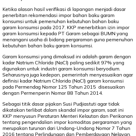
Ketika alasan hasil verifikasi di lapangan menjadi dasar
penerbitan rekomendasi impor bahan baku garam
konsumsi untuk pemenuhan kebutuhan bahan baku
garam konsumsi pada 2017. KKP menerbitkan izin impor
garam konsumsi kepada PT Garam sebagai BUMN yang
menangani usaha di bidang pergaraman guna pemenuhan
kebutuhan bahan baku garam konsumsi.
Garam konsumsi yang dimaksud ini adalah garam dengan
kadar Natrium Chlorida (NaCl) paling sedikit 97% yang
digunakan untuk industri garam konsumsi beryodium.
Seharusnya juga kedepan, pemerintah menyesuaikan agar
definisi kadar Natrium Chlorida (NaCl) garam konsumsi
pada Permendag Nomor 125 Tahun 2015 disesuaikan
dengan Permenperin Nomor 88 Tahun 2014.
Sebagai titik dasar pijakan Susi Pudjiastuti agar tidak
dikatakan terlibat dalam skandal impor garam, saat ini
KKP menyusun Peraturan Menteri Kelautan dan Perikanan
tentang pengendalian impor komoditas pergaraman yang
merupakan turunan dari Undang-Undang Nomor 7 Tahun
2016 tentang Perlindungan dan Pemberdayaan Nelayan,