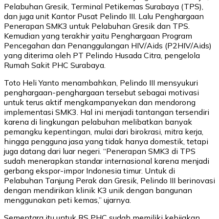
Pelabuhan Gresik, Terminal Petikemas Surabaya (TPS),
dan juga unit Kantor Pusat Pelindo III. Lalu Penghargaan
Penerapan SMK3 untuk Pelabuhan Gresik dan TPS.
Kemudian yang terakhir yaitu Penghargaan Program
Pencegahan dan Penanggulangan HIV/Aids (P2HIV/Aids)
yang diterima oleh PT Pelindo Husada Citra, pengelola
Rumah Sakit PHC Surabaya.
Toto Heli Yanto menambahkan, Pelindo III mensyukuri
penghargaan-penghargaan tersebut sebagai motivasi
untuk terus aktif mengkampanyekan dan mendorong
implementasi SMK3. Hal ini menjadi tantangan tersendiri
karena di lingkungan pelabuhan melibatkan banyak
pemangku kepentingan, mulai dari birokrasi, mitra kerja,
hingga pengguna jasa yang tidak hanya domestik, tetapi
juga datang dari luar negeri. “Penerapan SMK3 di TPS
sudah menerapkan standar internasional karena menjadi
gerbang ekspor-impor Indonesia timur. Untuk di
Pelabuhan Tanjung Perak dan Gresik, Pelindo III berinovasi
dengan mendirikan klinik K3 unik dengan bangunan
menggunakan peti kemas,” ujarnya.
Sementara itu untuk RS PHC sudah memiliki kebijakan