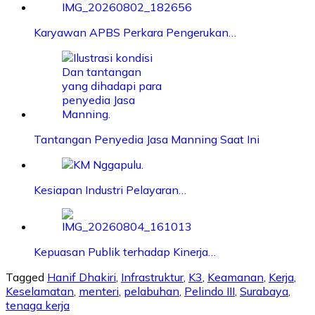
Karyawan APBS Perkara Pengerukan…
Tantangan Penyedia Jasa Manning Saat Ini
Kesiapan Industri Pelayaran…
Kepuasan Publik terhadap Kinerja…
Tagged
Hanif Dhakiri
,
Infrastruktur
,
K3
,
Keamanan
,
Kerja
,
Keselamatan
,
menteri
,
pelabuhan
,
Pelindo III
,
Surabaya
,
tenaga kerja