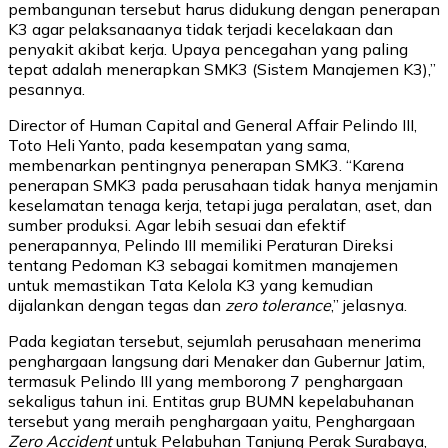
pembangunan tersebut harus didukung dengan penerapan
K3 agar pelaksanaanya tidak terjadi kecelakaan dan
penyakit akibat kerja. Upaya pencegahan yang paling
tepat adalah menerapkan SMK3 (Sistem Manajemen K3),”
pesannya.
Director of Human Capital and General Affair Pelindo III,
Toto Heli Yanto, pada kesempatan yang sama,
membenarkan pentingnya penerapan SMK3. “Karena
penerapan SMK3 pada perusahaan tidak hanya menjamin
keselamatan tenaga kerja, tetapi juga peralatan, aset, dan
sumber produksi. Agar lebih sesuai dan efektif
penerapannya, Pelindo III memiliki Peraturan Direksi
tentang Pedoman K3 sebagai komitmen manajemen
untuk memastikan Tata Kelola K3 yang kemudian
dijalankan dengan tegas dan
zero tolerance
,” jelasnya.
Pada kegiatan tersebut, sejumlah perusahaan menerima
penghargaan langsung dari Menaker dan Gubernur Jatim,
termasuk Pelindo III yang memborong 7 penghargaan
sekaligus tahun ini. Entitas grup BUMN kepelabuhanan
tersebut yang meraih penghargaan yaitu, Penghargaan
Zero Accident
untuk Pelabuhan Tanjung Perak Surabaya,