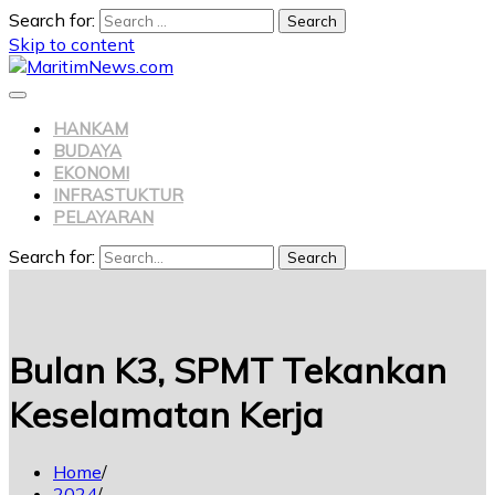
Search for:
Skip to content
HANKAM
BUDAYA
EKONOMI
INFRASTUKTUR
PELAYARAN
Search for:
Search
Bulan K3, SPMT Tekankan
Keselamatan Kerja
Home
2024